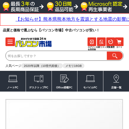
品質と価格で選ぶなら【パソコン市場】中古パソコンが安い！
ログイン
比較リスト
閲覧履歴
カート
会員登録
人気ページ
2020年以降（10世代前後）
メモリ16GB
ノートPC
デスクトップPC
Office搭載PC
モバイルPC
店舗一覧