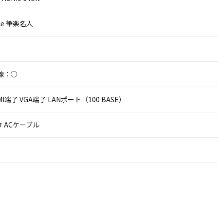
fice 筆楽名人
線：○
HDMI端子 VGA端子 LANポート（100 BASE）
 ACケーブル