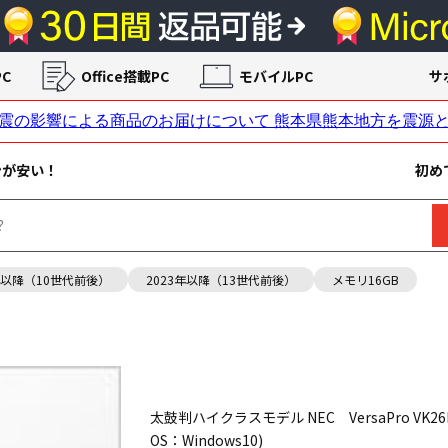
C
Office搭載PC
モバイルPC
サ
ンが安い！
初め
年以降（10世代前後）
2023年以降（13世代前後）
メモリ16GB
太鼓判ハイクラスモデル NEC VersaPro VK26M (
OS：Windows10)