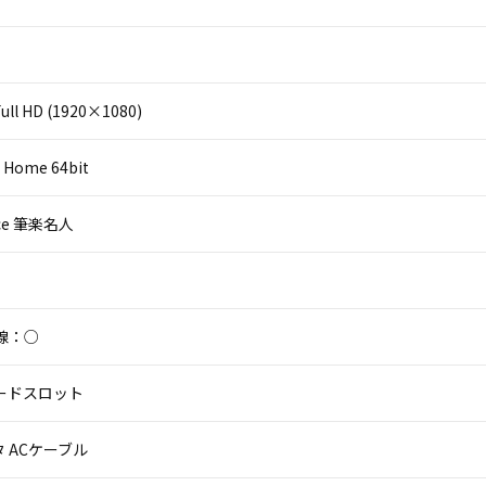
ll HD (1920×1080)
 Home 64bit
fice 筆楽名人
線：○
カードスロット
 ACケーブル