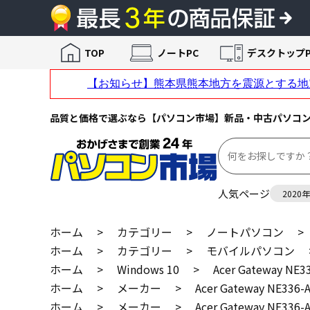
TOP
ノートPC
デスクトップP
品質と価格で選ぶなら【パソコン市場】新品・中古パソコ
人気ページ
2020
ホーム
>
カテゴリー
>
ノートパソコン
>
ホーム
>
カテゴリー
>
モバイルパソコン
ホーム
>
Windows 10
>
Acer Gateway NE3
ホーム
>
メーカー
>
Acer Gateway NE336-
ホーム
>
メーカー
>
Acer Gateway NE336-