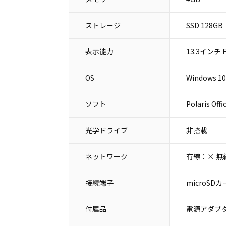
ストレージ
SSD 128GB
表示能力
13.3インチ Fu
OS
Windows 10
ソフト
Polaris Of
光学ドライブ
非搭載
ネットワーク
有線：× 無
接続端子
microSD
付属品
電源アダプタ