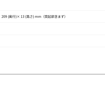
)× 209 (奥行)× 13 (高さ) mm（突起部含まず）