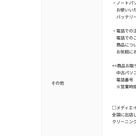
・ノートパ
お使いいた
バッテリー
・電話での
電話でのご
商品につい
お気軽にお
<<商品お取
中古パソコ
電話番号 07
その他
※営業時間
□メディエ
全国に出店
クリーニン