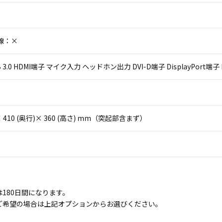
線：×
USB 3.0 HDMI端子 マイク入力 ヘッドホン出力 DVI-D端子 DisplayPort端子
)× 410 (奥行)× 360 (高さ) mm（突起部含まず）
】
180日間になります。
ご希望の場合は上記オプションからお選びください。