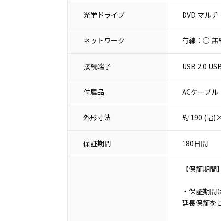
光学ドライブ
DVD マルチ
ネットワーク
有線：○ 無
接続端子
USB 2.0 
付属品
ACケーブル
外形寸法
約 190 (幅
保証期間
180日間
【保証期間
・保証期間は
延長保証を