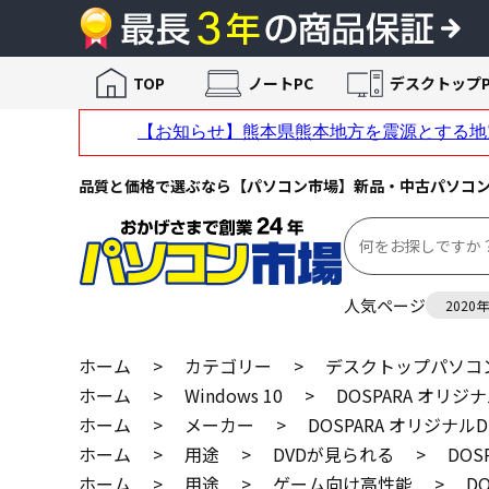
TOP
ノートPC
デスクトップP
品質と価格で選ぶなら【パソコン市場】新品・中古パソコ
人気ページ
2020
ホーム
>
カテゴリー
>
デスクトップパソコ
ホーム
>
Windows 10
>
DOSPARA オリジナ
ホーム
>
メーカー
>
DOSPARA オリジナルDT
ホーム
>
用途
>
DVDが見られる
>
DOS
ホーム
>
用途
>
ゲーム向け高性能
>
D