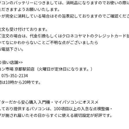
ソコンのバッテリーにつきましては、消耗品になりますのでお使いの際
だきますようお願いいたします。
が完全に消耗している場合はその旨表記しておりますのでご確認くだ
注文も受け付けております。
注文の場合は、代金引換もしくはクロネコヤマトのクレジットカード
てなにかわからないことご不明な点がございましたら
電話下さい。
り扱い店舗>>
ン市場 京都駅前店（火曜日が定休日になります。）
5-351-2134
は10時から20時です。
イターだから安心購入 入門機・マイパソコンにオススメ
しており提供するパソコンは、100項目以上の入念な点検整備・
グが施され届いたその日からすぐに使える親切設定が好評です。