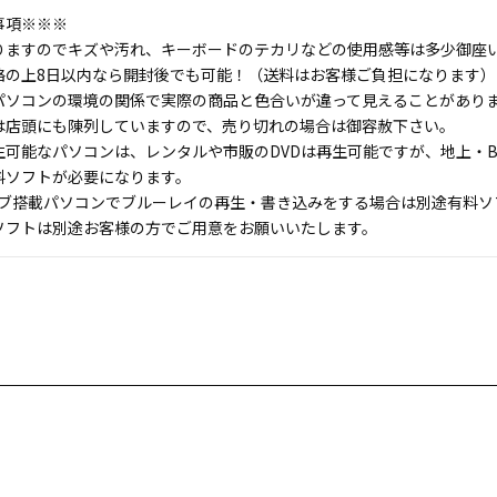
事項※※※
りますのでキズや汚れ、キーボードのテカリなどの使用感等は多少御座
絡の上8日以内なら開封後でも可能！（送料はお客様ご負担になります）
パソコンの環境の関係で実際の商品と色合いが違って見えることがあり
は店頭にも陳列していますので、売り切れの場合は御容赦下さい。
生可能なパソコンは、レンタルや市販のDVDは再生可能ですが、地上・B
料ソフトが必要になります。
イブ搭載パソコンでブルーレイの再生・書き込みをする場合は別途有料ソ
フトは別途お客様の方でご用意をお願いいたします。