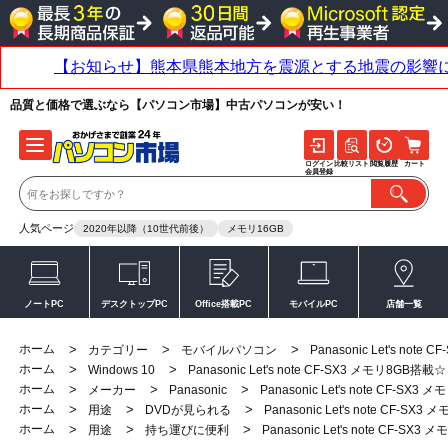
品質と価格で選ぶなら【パソコン市場】中古パソコンが安い！
ログイン
比較リスト
閲覧履歴
カート
会員登録
人気ページ
2020年以降（10世代前後）
メモリ16GB
ノートPC
デスクトップPC
Office搭載PC
モバイルPC
店舗一覧
ホーム
>
>
>
カテゴリー
モバイルパソコン
Panasonic Let's not
ホーム
>
>
Windows 10
Panasonic Let's note CF-SX3 メモリ8GB搭載☆
ホーム
>
>
>
メーカー
Panasonic
Panasonic Let's note CF-SX
ホーム
>
>
>
用途
DVDが見られる
Panasonic Let's note CF-SX
ホーム
>
>
>
用途
持ち運びに便利
Panasonic Let's note CF-SX