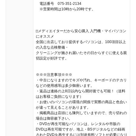
電話番号 075-351-2134
※営業時間は10時から20時です。
□メディエイターだから安心購入 入門機・マイパソコン
にオススメ
全国に出店しており提供するパソコンは、100項目以上
の入念な点検整備・
クリーニングが施され届いたその日からすぐに使える親
切設定が好評です。
※※※注意事項※※※
・中古になりますのでキズや汚れ、キーボードのテカリ
などの使用感等は多少御座います。
・返品は連絡の上8日以内なら開封後でも可能！（送料
はお客様ご負担になります）
・お使いのパソコンの環境の関係で実際の商品と色合い
が違って見えることがあります。
・掲載商品は店頭にも陳列していますので、売り切れの
場合は御容赦下さい。
・DVDが再生可能なパソコンは、レンタルや市販の
DVDは再生可能ですが、地上・BSデジタルなどの録画
されたDVDを再生するには別途有料ソフトが必要になり