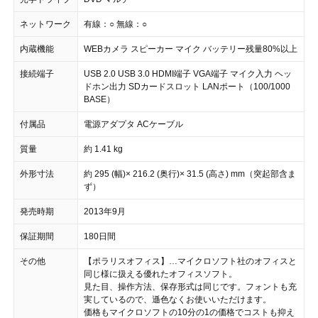
ネットワーク
有線：○ 無線：○
内蔵機能
WEBカメラ スピーカー マイク バッテリー残量80%以上
接続端子
USB 2.0 USB 3.0 HDMI端子 VGA端子 マイク入力 ヘッ
ドホン出力 SDカードスロット LANポート（100/1000
BASE）
付属品
電源アダプタ ACケーブル
質量
約 1.41 kg
外形寸法
約 295 (幅)× 216.2 (奥行)× 31.5 (高さ) mm（突起部含ま
ず）
発売時期
2013年9月
保証期間
180日間
その他
【ポラリスオフィス】…マイクロソフト社のオフィスと
同じ様に扱える優れたオフィスソフト。
見た目、操作方法、保存形式は同じです。フォントも充
実しているので、遜色なくお使いいただけます。
価格もマイクロソフトの10分の1の価格でコストも抑え