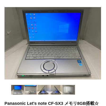
Panasonic Let's note CF-SX3 メモリ8GB搭載☆