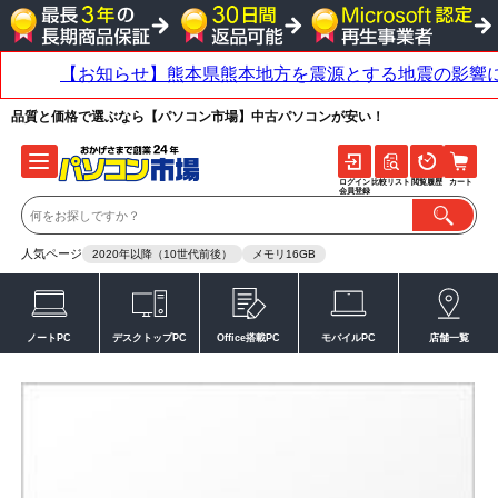
品質と価格で選ぶなら【パソコン市場】中古パソコンが安い！
ログイン
比較リスト
閲覧履歴
カート
会員登録
人気ページ
2020年以降（10世代前後）
メモリ16GB
ノートPC
デスクトップPC
Office搭載PC
モバイルPC
店舗一覧