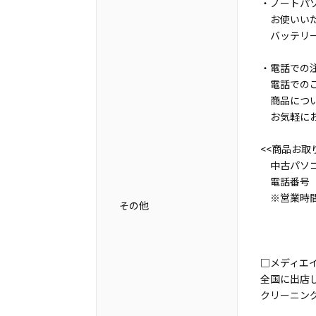
・ノートパ
お使いいた
バッテリー
・電話での
電話でのご
商品につい
お気軽にお
<<商品お取
中古パソコ
電話番号 07
※営業時間
その他
□メディエ
全国に出店
クリーニン