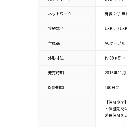
ネットワーク
有線：○ 無
接続端子
USB 2.0 
付属品
ACケーブル
外形寸法
約 88 (幅)
発売時期
2016年11月
保証期間
180日間
【保証期間
・保証期間は
延長保証を