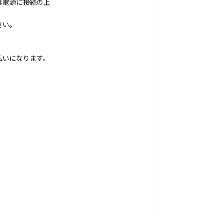
は電源に接続の上
さい。
払いになります。