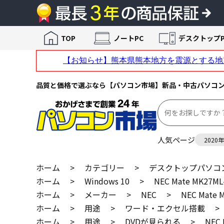
TOP
ノートPC
デスクトップP
品質と価格で選ぶなら【パソコン市場】新品・中古パソコ
人気ページ
2020
ホーム
>
カテゴリー
>
デスクトップパソコ
ホーム
>
Windows 10
>
NEC Mate MK2
ホーム
>
メーカー
>
NEC
>
NEC Mat
ホーム
>
用途
>
ワード・エクセル搭載
>
ホーム
>
用途
>
DVDが見られる
>
NEC