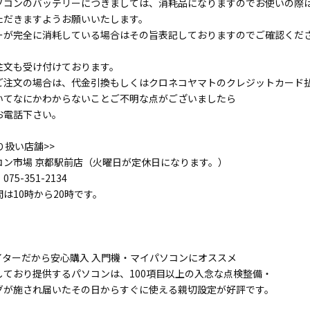
ソコンのバッテリーにつきましては、消耗品になりますのでお使いの際
だきますようお願いいたします。
が完全に消耗している場合はその旨表記しておりますのでご確認くだ
注文も受け付けております。
注文の場合は、代金引換もしくはクロネコヤマトのクレジットカード
てなにかわからないことご不明な点がございましたら
電話下さい。
り扱い店舗>>
ン市場 京都駅前店（火曜日が定休日になります。）
5-351-2134
は10時から20時です。
イターだから安心購入 入門機・マイパソコンにオススメ
しており提供するパソコンは、100項目以上の入念な点検整備・
グが施され届いたその日からすぐに使える親切設定が好評です。