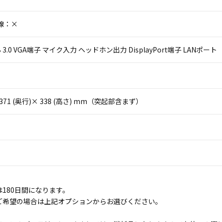
線：×
USB 3.0 VGA端子 マイク入力 ヘッドホン出力 DisplayPort端子 LANポート（1
× 371 (奥行)× 338 (高さ) mm（突起部含まず）
】
180日間になります。
ご希望の場合は上記オプションからお選びください。