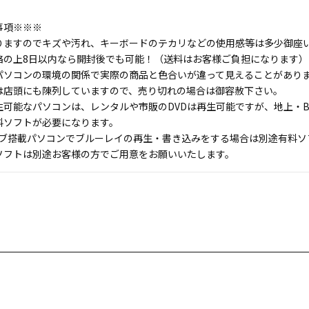
事項※※※
りますのでキズや汚れ、キーボードのテカリなどの使用感等は多少御座
絡の上8日以内なら開封後でも可能！（送料はお客様ご負担になります）
パソコンの環境の関係で実際の商品と色合いが違って見えることがあり
は店頭にも陳列していますので、売り切れの場合は御容赦下さい。
生可能なパソコンは、レンタルや市販のDVDは再生可能ですが、地上・B
料ソフトが必要になります。
イブ搭載パソコンでブルーレイの再生・書き込みをする場合は別途有料ソ
フトは別途お客様の方でご用意をお願いいたします。