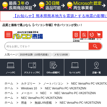
品質と価格で選ぶなら【パソコン市場】中古パソコンが安い！
ログイン
比較リスト
閲覧履歴
カート
会員登録
人気ページ
2020年以降（10世代前後）
メモリ16GB
ノートPC
デスクトップPC
Office搭載PC
モバイルPC
店舗一覧
ホーム
>
>
>
カテゴリー
ノートパソコン
NEC VersaPro PC-VK26T
ホーム
>
>
Windows 10
NEC VersaPro PC-VK26TXZNN
ホーム
>
>
>
メーカー
NEC
NEC VersaPro PC-VK26TXZNN
ホーム
>
NEC VersaPro PC-VK26TXZNN
ホーム
>
>
>
用途
無線LAN搭載
NEC VersaPro PC-VK26TXZNN