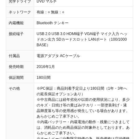
光学ドライブ
DVD マルチ
ネットワーク
有線：○ 無線：○
内蔵機能
Bluetooth テンキー
接続端子
USB 2.0 USB 3.0 HDMI端子 VGA端子 マイク入力 ヘッ
ドホン出力 SDカードスロット LANポート（100/1000
BASE）
付属品
電源アダプタ ACケーブル
発売時期
2016年1月
保証期間
180日間
その他
※PC保証：商品到着予定日より180日間（1年・3年へ
の延長保証オプションあり）
※中古商品には経年劣化や以前の使用状況により、多少
のキズ・日焼け等の黄ばみ/テカリ・一部塗装剥げ・液
晶輝度落ち等の使用感が発生している場合があります。
あらかじめご了承下さい。
※内蔵バッテリー・内蔵電池の動作・残量につきまして
は、消耗品のため商品保証の対象外としております。あ
らかじめご了承下さい。
※ホームページ台数限定特価の為、販売価格は店頭価格