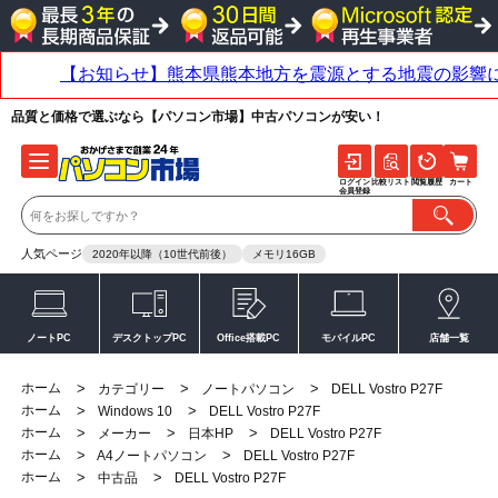
品質と価格で選ぶなら【パソコン市場】中古パソコンが安い！
ログイン
比較リスト
閲覧履歴
カート
会員登録
人気ページ
2020年以降（10世代前後）
メモリ16GB
ノートPC
デスクトップPC
Office搭載PC
モバイルPC
店舗一覧
ホーム
>
>
>
カテゴリー
ノートパソコン
DELL Vostro P27F
ホーム
>
>
Windows 10
DELL Vostro P27F
ホーム
>
>
>
メーカー
日本HP
DELL Vostro P27F
ホーム
>
>
A4ノートパソコン
DELL Vostro P27F
ホーム
>
>
中古品
DELL Vostro P27F