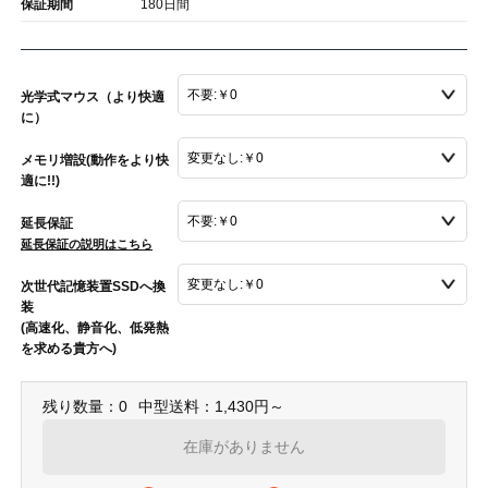
保証期間
180日間
光学式マウス（より快適
に）
メモリ増設(動作をより快
適に!!)
延長保証
延長保証の説明はこちら
次世代記憶装置SSDへ換
装
(高速化、静音化、低発熱
を求める貴方へ)
残り数量：0
中型送料：1,430円～
在庫がありません