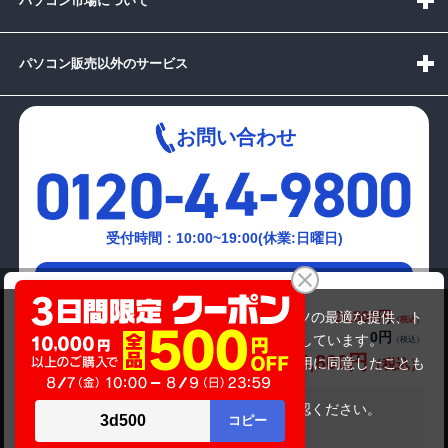
パソコン市場について
パソコン販売以外のサービス
お問い合わせ
受付時間：10:00~19:00(休業:日曜日)
メールでの
DELL Vostro P27F
お問い合わせはこちら
24,800円
商品価格(税込)
当サイトでは利用体験の向上およびコンテンツの最適な提供、ト
0円
オプション小計価格(税込)
ラフィックの分析を目的としてCookieを使用しています。
24,800円
商品合計価格(税込)
サイトの閲覧を継続された場合、Cookieの利用に同意したことも
のといたします。
詳細については
プライバシーポリシー
をご確認ください。
在庫がありません
承諾する
Copyright(c)2024 mediator Co., Ltd. ALL Rights Reserved