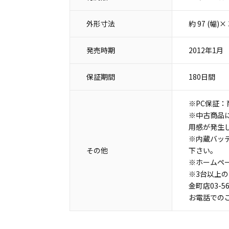
外形寸法
約 97 (幅)
発売時期
2012年1月
保証期間
180日間
※PC保証：
※中古商品
用感が発生
※内蔵バッ
その他
下さい。
※ホームペ
※3台以上
金町店03-5
お電話での