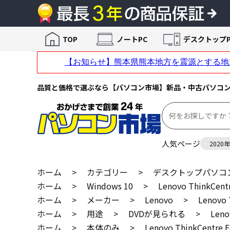
TOP
ノートPC
デスクトップP
品質と価格で選ぶなら【パソコン市場】新品・中古パソコ
人気ページ
2020
ホーム
>
カテゴリー
>
デスクトップパソコ
ホーム
>
Windows 10
>
Lenovo ThinkCent
ホーム
>
メーカー
>
Lenovo
>
Lenovo 
ホーム
>
用途
>
DVDが見られる
>
Leno
ホーム
>
本体のみ
>
Lenovo ThinkCentre E