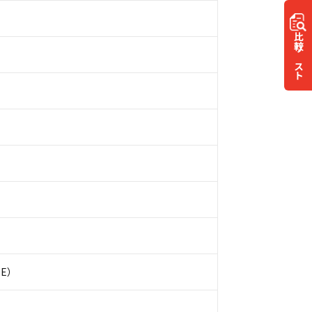
比較
リスト
SE）