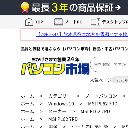
TOP
ノートPC
デスクトップP
品質と価格で選ぶなら【パソコン市場】新品・中古パソコ
人気ページ
2020
ホーム
>
カテゴリー
>
ノートパソコン
>
ホーム
>
Windows 10
>
MSI PL62 7RD
ホーム
>
メーカー
>
MSI PL62 7RD
ホーム
>
MSI PL62 7RD
ホーム
>
用途
>
ゲーム向け高性能
>
MS