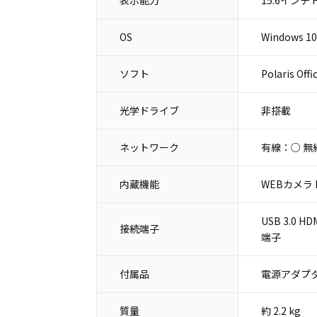
OS
Windows 10
ソフト
Polaris Offi
光学ドライブ
非搭載
ネットワーク
有線：○ 無
内蔵機能
WEBカメラ 
USB 3.0 
接続端子
端子
付属品
電源アダプタ
質量
約 2.2 kg