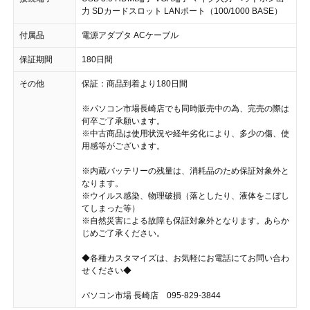
力 SDカードスロット LANポート（100/1000 BASE）
付属品
電源アダプタ ACケーブル
保証期間
180日間
その他
保証：商品到着より180日間
※パソコン市場長崎店でも同時販売中の為、完売の際は
何卒ご了承願います。
※中古商品は使用状況や経年劣化により、多少の傷、使
用感等がございます。
※内蔵バッテリーの残量は、消耗品のため保証対象外と
なります。
※ウイルス感染、物理破損（落としたり、液体をこぼし
てしまった等）
※自然災害による故障も保証対象外となります。あらか
じめご了承ください。
◆各種カスタマイズは、お気軽にお電話にてお問い合わ
せください◆
パソコン市場 長崎店 095-829-3844