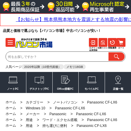
品質と価格で選ぶなら【パソコン市場】中古パソコンが安い！
ログイン
比較リスト
閲覧履歴
カート
会員登録
人気ページ
2020年以降（10世代前後）
メモリ16GB
ノートPC
デスクトップPC
Office搭載PC
モバイルPC
店舗一覧
ホーム
>
>
>
カテゴリー
ノートパソコン
Panasonic CF-LX6
ホーム
>
>
Windows 10
Panasonic CF-LX6
ホーム
>
>
>
メーカー
Panasonic
Panasonic CF-LX6
ホーム
>
>
>
用途
ワード・エクセル搭載
Panasonic CF-LX6
ホーム
>
>
>
用途
持ち運びに便利
Panasonic CF-LX6