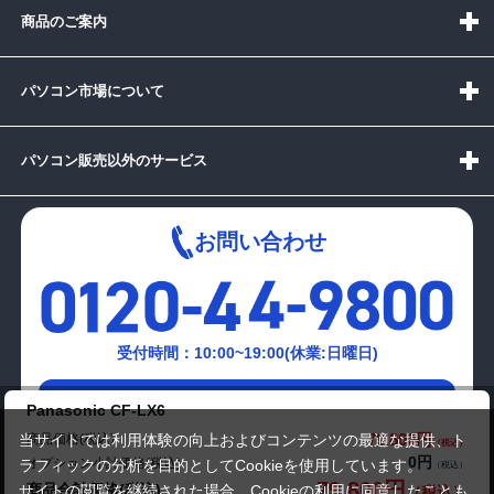
商品のご案内
パソコン市場について
パソコン販売以外のサービス
お問い合わせ
受付時間：10:00~19:00(休業:日曜日)
メールでの
Panasonic CF-LX6
お問い合わせはこちら
79,800円
商品価格(税込)
当サイトでは利用体験の向上およびコンテンツの最適な提供、ト
0円
オプション小計価格(税込)
ラフィックの分析を目的としてCookieを使用しています。
79,800円
商品合計価格(税込)
サイトの閲覧を継続された場合、Cookieの利用に同意したことも