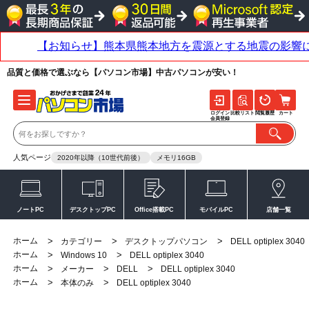
品質と価格で選ぶなら【パソコン市場】中古パソコンが安い！
ログイン
比較リスト
閲覧履歴
カート
会員登録
人気ページ
2020年以降（10世代前後）
メモリ16GB
ノートPC
デスクトップPC
Office搭載PC
モバイルPC
店舗一覧
ホーム
>
>
>
カテゴリー
デスクトップパソコン
DELL optiplex 3040
ホーム
>
>
Windows 10
DELL optiplex 3040
ホーム
>
>
>
メーカー
DELL
DELL optiplex 3040
ホーム
>
>
本体のみ
DELL optiplex 3040