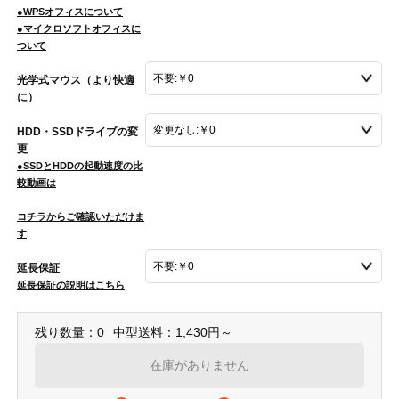
●WPSオフィスについて
●マイクロソフトオフィスに
ついて
光学式マウス（より快適
に）
HDD・SSDドライブの変
更
●SSDとHDDの起動速度の比
較動画は
コチラからご確認いただけま
す
延長保証
延長保証の説明はこちら
残り数量：0
中型送料：1,430円～
在庫がありません