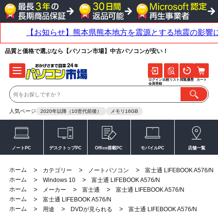
品質と価格で選ぶなら【パソコン市場】中古パソコンが安い！
ログイン
比較リスト
閲覧履歴
カート
会員登録
人気ページ
2020年以降（10世代前後）
メモリ16GB
ノートPC
デスクトップPC
Office搭載PC
モバイルPC
店舗一覧
ホーム
>
>
>
カテゴリー
ノートパソコン
富士通 LIFEBOOK A576/N
ホーム
>
>
Windows 10
富士通 LIFEBOOK A576/N
ホーム
>
>
>
メーカー
富士通
富士通 LIFEBOOK A576/N
ホーム
>
富士通 LIFEBOOK A576/N
ホーム
>
>
>
用途
DVDが見られる
富士通 LIFEBOOK A576/N