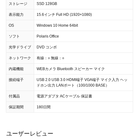
ストレージ
SSD 128GB
表示能力
15.6インチ Full HD (1920×1080)
OS
Windows 10 Home 64bit
ソフト
Polaris Office
光学ドライブ
DVD コンボ
ネットワーク
有線：○ 無線：○
内蔵機能
WEBカメラ Bluetooth スピーカー マイク
接続端子
USB 2.0 USB 3.0 HDMI端子 VGA端子 マイク入力 ヘッ
ドホン出力 LANポート（100/1000 BASE）
付属品
電源アダプタ ACケーブル 保証書
保証期間
180日間
ユーザーレビュー