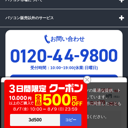
パソコン販売以外のサービス
お問い合わせ
受付時間：10:00~19:00(休業:日曜日)
メールでの
富士通 LIFEBOOK A576/N
お問い合わせはこちら
46,800円
商品価格(税込)
当サイトでは利用体験の向上およびコンテンツの最適な提供、ト
0円
オプション小計価格(税込)
ラフィックの分析を目的としてCookieを使用しています。
46,800円
商品合計価格(税込)
サイトの閲覧を継続された場合、Cookieの利用に同意したことも
のといたします。
詳細については
プライバシーポリシー
をご確認ください。
在庫がありません
承諾する
Copyright(c)2024 mediator Co., Ltd. ALL Rights Reserved