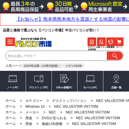
品質と価格で選ぶなら【パソコン市場】中古パソコンが安い！
ログイン
比較リスト
閲覧履歴
カート
会員登録
人気ページ
2020年以降（10世代前後）
メモリ16GB
ノートPC
デスクトップPC
Office搭載PC
モバイルPC
店舗一覧
ホーム
>
>
>
カテゴリー
デスクトップパソコン
NEC VALUESTAR V
ホーム
>
>
Windows 10
NEC VALUESTAR VN770/M
ホーム
>
>
>
メーカー
NEC
NEC VALUESTAR VN770/M
ホーム
>
>
>
用途
DVDが見られる
NEC VALUESTAR VN770/M
ホーム
>
>
>
用途
無線LAN搭載
NEC VALUESTAR VN770/M