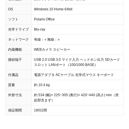
OS
Windows 10 Home 64bit
ソフト
Polaris Office
光学ドライブ
Blu-ray
ネットワーク
有線：○ 無線：○
内蔵機能
WEBカメラ スピーカー
接続端子
USB 2.0 USB 3.0 マイク入力 ヘッドホン出力 SDカード
スロット LANポート（100/1000 BASE）
付属品
電源アダプタ ACケーブル 光学式マウス キーボード
質量
約 10.4 kg
外形寸法
約 534 (幅)× 225~305 (奥行)× 420~440 (高さ) mm（突
起部含まず）
保証期間
180日間