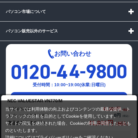
パソコン市場について
パソコン販売以外のサービス
お問い合わせ
受付時間：10:00~19:00(休業:日曜日)
メールでの
NEC VALUESTAR VN770/M
お問い合わせはこちら
41,800円
商品価格(税込)
当サイトでは利用体験の向上およびコンテンツの最適な提供、ト
0円
オプション小計価格(税込)
ラフィックの分析を目的としてCookieを使用しています。
41,800円
商品合計価格(税込)
サイトの閲覧を継続された場合、Cookieの利用に同意したことも
のといたします。
詳細については
プライバシーポリシー
をご確認ください。