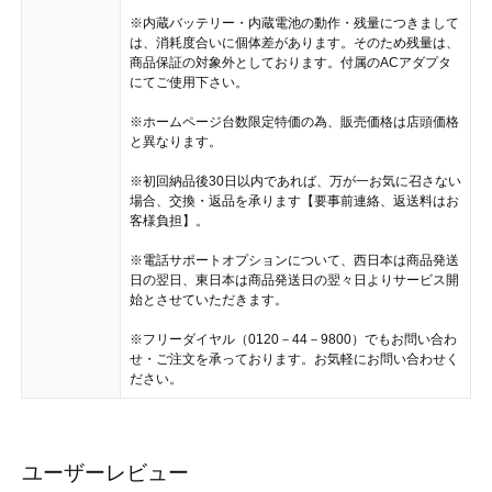
※内蔵バッテリー・内蔵電池の動作・残量につきまして
は、消耗度合いに個体差があります。そのため残量は、
商品保証の対象外としております。付属のACアダプタ
にてご使用下さい。
※ホームページ台数限定特価の為、販売価格は店頭価格
と異なります。
※初回納品後30日以内であれば、万が一お気に召さない
場合、交換・返品を承ります【要事前連絡、返送料はお
客様負担】。
※電話サポートオプションについて、西日本は商品発送
日の翌日、東日本は商品発送日の翌々日よりサービス開
始とさせていただきます。
※フリーダイヤル（0120－44－9800）でもお問い合わ
せ・ご注文を承っております。お気軽にお問い合わせく
ださい。
ユーザーレビュー