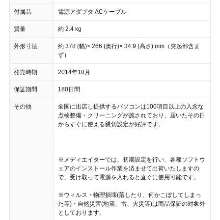
付属品
電源アダプタ ACケーブル
質量
約 2.4 kg
外形寸法
約 378 (幅)× 266 (奥行)× 34.9 (高さ) mm（突起部含ま
ず）
発売時期
2014年10月
保証期間
180日間
その他
全国に出店し提供するパソコンは100項目以上の入念な
点検整備・クリーニングが施されており、届いたその日
からすぐに使える親切設定が好評です。
※メディエイターでは、初期設定を行い、各種ソフトウ
ェアのインストール作業を済ませて出荷いたしますの
で、受け取って電源を入れると直ぐに使用可能です。
※ウィルス・物理損壊(落したり、何かこぼしてしまっ
た等)・自然災害(地震、雷、火災等)は商品保証の対象外
としております。