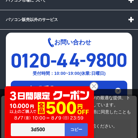
パソコン市場について
パソコン販売以外のサービス
お問い合わせ
受付時間：10:00~19:00(休業:日曜日)
メールでの
お問い合わせはこちら
当サイトでは利用体験の向上およびコンテンツの最適な提供、ト
NEC VersaPro VK26T/X-K
ラフィックの分析を目的としてCookieを使用しています。
33,800円
商品価格
サイトの閲覧を継続された場合、Cookieの利用に同意したことも
のといたします。
詳細については
プライバシーポリシー
をご確認ください。
在庫がありません
承諾する
Copyright(c)2024 mediator Co., Ltd. ALL Rights Reserved