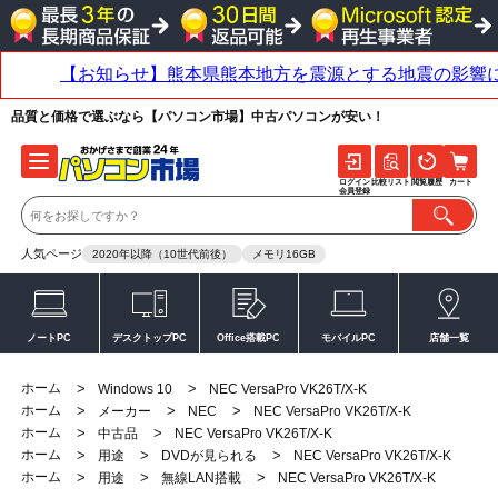
品質と価格で選ぶなら【パソコン市場】中古パソコンが安い！
ログイン
比較リスト
閲覧履歴
カート
会員登録
人気ページ
2020年以降（10世代前後）
メモリ16GB
ノートPC
デスクトップPC
Office搭載PC
モバイルPC
店舗一覧
ホーム
>
>
Windows 10
NEC VersaPro VK26T/X-K
ホーム
>
>
>
メーカー
NEC
NEC VersaPro VK26T/X-K
ホーム
>
>
中古品
NEC VersaPro VK26T/X-K
ホーム
>
>
>
用途
DVDが見られる
NEC VersaPro VK26T/X-K
ホーム
>
>
>
用途
無線LAN搭載
NEC VersaPro VK26T/X-K