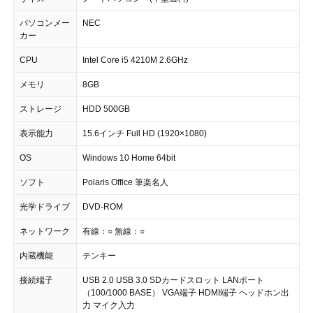
パソコンメー
NEC
カー
CPU
Intel Core i5 4210M 2.6GHz
メモリ
8GB
ストレージ
HDD 500GB
表示能力
15.6インチ Full HD (1920×1080)
OS
Windows 10 Home 64bit
ソフト
Polaris Office 筆楽名人
光学ドライブ
DVD-ROM
ネットワーク
有線：○ 無線：○
内蔵機能
テンキー
接続端子
USB 2.0 USB 3.0 SDカードスロット LANポート
（100/1000 BASE） VGA端子 HDMI端子 ヘッドホン出
力 マイク入力