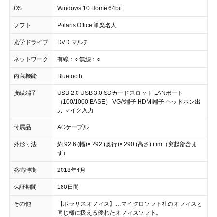
OS
Windows 10 Home 64bit
ソフト
Polaris Office 筆楽名人
光学ドライブ
DVD マルチ
ネットワーク
有線：○ 無線：○
内蔵機能
Bluetooth
接続端子
USB 2.0 USB 3.0 SDカードスロット LANポート
（100/1000 BASE） VGA端子 HDMI端子 ヘッドホン出
力 マイク入力
付属品
ACケーブル
外形寸法
約 92.6 (幅)× 292 (奥行)× 290 (高さ) mm（突起部含ま
ず）
発売時期
2018年4月
保証期間
180日間
その他
【ポラリスオフィス】…マイクロソフト社のオフィスと
同じ様に扱える優れたオフィスソフト。