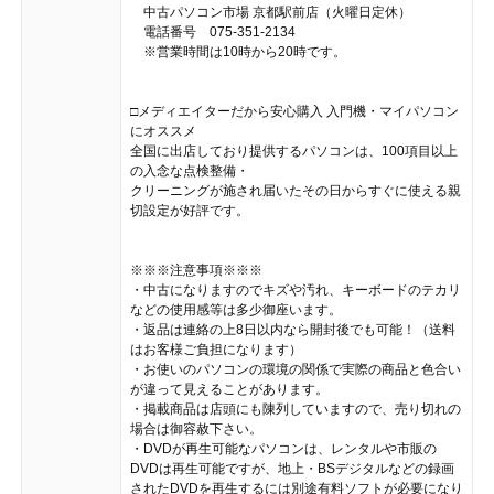
中古パソコン市場 京都駅前店（火曜日定休）
電話番号 075-351-2134
※営業時間は10時から20時です。
□メディエイターだから安心購入 入門機・マイパソコン
にオススメ
全国に出店しており提供するパソコンは、100項目以上
の入念な点検整備・
クリーニングが施され届いたその日からすぐに使える親
切設定が好評です。
※※※注意事項※※※
・中古になりますのでキズや汚れ、キーボードのテカリ
などの使用感等は多少御座います。
・返品は連絡の上8日以内なら開封後でも可能！（送料
はお客様ご負担になります）
・お使いのパソコンの環境の関係で実際の商品と色合い
が違って見えることがあります。
・掲載商品は店頭にも陳列していますので、売り切れの
場合は御容赦下さい。
・DVDが再生可能なパソコンは、レンタルや市販の
DVDは再生可能ですが、地上・BSデジタルなどの録画
されたDVDを再生するには別途有料ソフトが必要になり