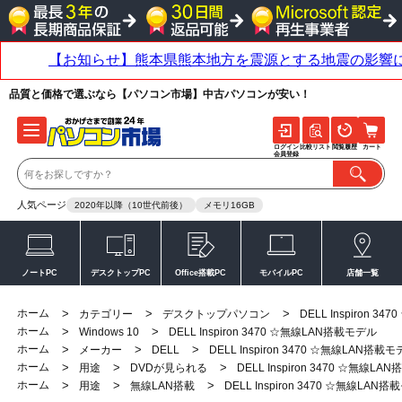
品質と価格で選ぶなら【パソコン市場】中古パソコンが安い！
ログイン
比較リスト
閲覧履歴
カート
会員登録
人気ページ
2020年以降（10世代前後）
メモリ16GB
ノートPC
デスクトップPC
Office搭載PC
モバイルPC
店舗一覧
ホーム
>
>
>
カテゴリー
デスクトップパソコン
DELL Inspiron 
ホーム
>
>
Windows 10
DELL Inspiron 3470 ☆無線LAN搭載モデル
ホーム
>
>
>
メーカー
DELL
DELL Inspiron 3470 ☆無線LAN搭載
ホーム
>
>
>
用途
DVDが見られる
DELL Inspiron 3470 ☆無線L
ホーム
>
>
>
用途
無線LAN搭載
DELL Inspiron 3470 ☆無線LAN