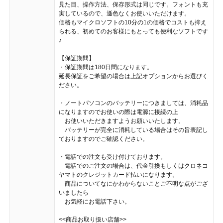
見た目、操作方法、保存形式は同じです。フォントも充
実しているので、遜色なくお使いいただけます。
価格もマイクロソフトの10分の1の価格でコストも抑え
られる、初めてのお客様にもとっても便利なソフトです
♪
【保証期間】
・保証期間は180日間になります。
延長保証をご希望の場合は上記オプションからお選びく
ださい。
・ノートパソコンのバッテリーにつきましては、消耗品
になりますのでお使いの際は電源に接続の上
お使いいただきますようお願いいたします。
バッテリーが完全に消耗している場合はその旨表記し
ておりますのでご確認ください。
・電話での注文も受け付けております。
電話でのご注文の場合は、代金引換もしくはクロネコ
ヤマトのクレジットカード払いになります。
商品についてなにかわからないことご不明な点がござ
いましたら
お気軽にお電話下さい。
<<商品お取り扱い店舗>>