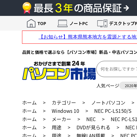
TOP
ノートPC
デスクトップP
品質と価格で選ぶなら【パソコン市場】新品・中古パソコ
人気ページ
2020
ホーム
>
カテゴリー
>
ノートパソコン
>
ホーム
>
Windows 10
>
NEC PC-LS150/S
ホーム
>
メーカー
>
NEC
>
NEC PC-LS
ホーム
>
用途
>
DVDが見られる
>
NEC 
ホーム
>
用途
>
無線LAN搭載
>
NEC PC