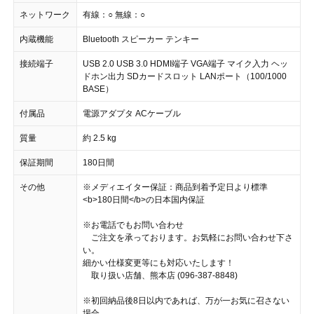
ネットワーク
有線：○ 無線：○
内蔵機能
Bluetooth スピーカー テンキー
接続端子
USB 2.0 USB 3.0 HDMI端子 VGA端子 マイク入力 ヘッ
ドホン出力 SDカードスロット LANポート（100/1000
BASE）
付属品
電源アダプタ ACケーブル
質量
約 2.5 kg
保証期間
180日間
その他
※メディエイター保証：商品到着予定日より標準
<b>180日間</b>の日本国内保証
※お電話でもお問い合わせ
ご注文を承っております。お気軽にお問い合わせ下さ
い。
細かい仕様変更等にも対応いたします！
取り扱い店舗、熊本店 (096-387-8848)
※初回納品後8日以内であれば、万が一お気に召さない
場合