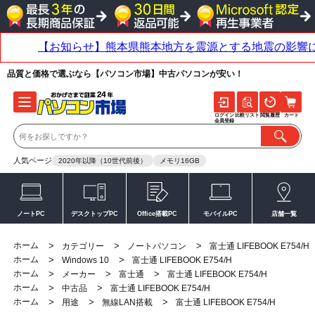
品質と価格で選ぶなら【パソコン市場】中古パソコンが安い！
ログイン
比較リスト
閲覧履歴
カート
会員登録
人気ページ
2020年以降（10世代前後）
メモリ16GB
ノートPC
デスクトップPC
Office搭載PC
モバイルPC
店舗一覧
ホーム
>
>
>
カテゴリー
ノートパソコン
富士通 LIFEBOOK E754/H
ホーム
>
>
Windows 10
富士通 LIFEBOOK E754/H
ホーム
>
>
>
メーカー
富士通
富士通 LIFEBOOK E754/H
ホーム
>
>
中古品
富士通 LIFEBOOK E754/H
ホーム
>
>
>
用途
無線LAN搭載
富士通 LIFEBOOK E754/H