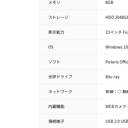
メモリ
8GB
ストレージ
HDD 2048G
表示能力
23インチ Ful
OS
Windows 10
ソフト
Polaris Of
光学ドライブ
Blu-ray
ネットワーク
有線：○ 無
内蔵機能
WEBカメラ
接続端子
USB 2.0 