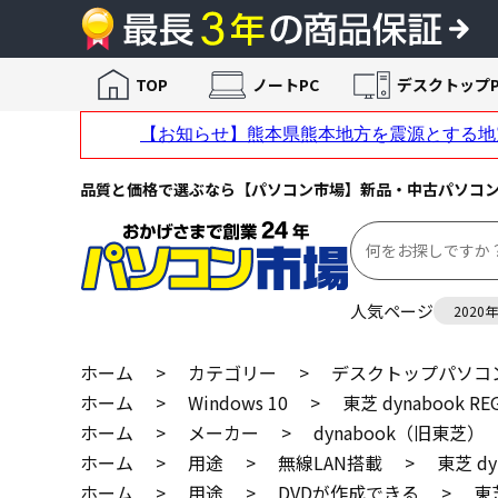
TOP
ノートPC
デスクトップP
品質と価格で選ぶなら【パソコン市場】新品・中古パソコ
人気ページ
2020
ホーム
>
カテゴリー
>
デスクトップパソコ
ホーム
>
Windows 10
>
東芝 dynabook REG
ホーム
>
メーカー
>
dynabook（旧東芝）
ホーム
>
用途
>
無線LAN搭載
>
東芝 dy
ホーム
>
用途
>
DVDが作成できる
>
東芝