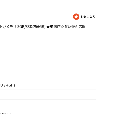
0U 2.4GHz/メモリ:8GB/SSD:256GB) ★巣鴨店☆買い替え応援
0U 2.4GHz