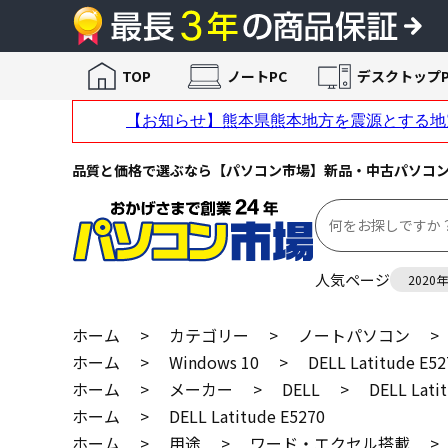
TOP
ノートPC
デスクトップP
品質と価格で選ぶなら【パソコン市場】新品・中古パソコ
人気ページ
2020
ホーム
>
カテゴリー
>
ノートパソコン
>
ホーム
>
Windows 10
>
DELL Latitude E52
ホーム
>
メーカー
>
DELL
>
DELL Lati
ホーム
>
DELL Latitude E5270
ホーム
>
用途
>
ワード・エクセル搭載
>