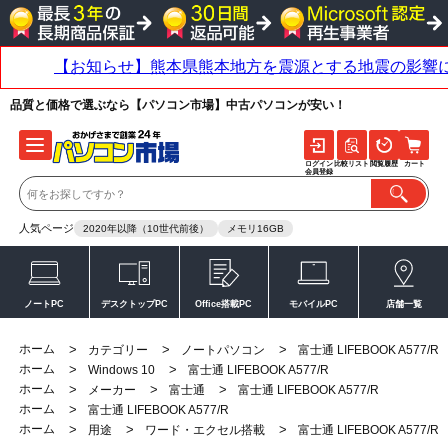
品質と価格で選ぶなら【パソコン市場】中古パソコンが安い！
ログイン
比較リスト
閲覧履歴
カート
会員登録
人気ページ
2020年以降（10世代前後）
メモリ16GB
ノートPC
デスクトップPC
Office搭載PC
モバイルPC
店舗一覧
ホーム
>
>
>
カテゴリー
ノートパソコン
富士通 LIFEBOOK A577/R
ホーム
>
>
Windows 10
富士通 LIFEBOOK A577/R
ホーム
>
>
>
メーカー
富士通
富士通 LIFEBOOK A577/R
ホーム
>
富士通 LIFEBOOK A577/R
ホーム
>
>
>
用途
ワード・エクセル搭載
富士通 LIFEBOOK A577/R