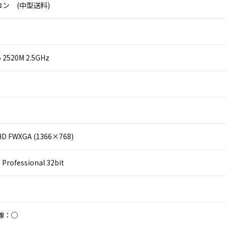
ン (中型送料)
i5 2520M 2.5GHz
D FWXGA (1366×768)
Professional 32bit
線：○