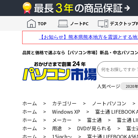
TOP
ノートPC
デスクトップP
品質と価格で選ぶなら【パソコン市場】新品・中古パソコ
人気ページ
2020
ホーム
>
カテゴリー
>
ノートパソコン
>
ホーム
>
Windows XP
>
富士通 LIFEBOOK A
ホーム
>
メーカー
>
富士通
>
富士通 LIF
ホーム
>
用途
>
DVDが見られる
>
富士通
ホーム
>
15inch～
>
富士通 LIFEBOOK A56