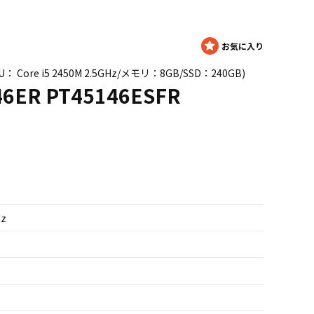
PU： Core i5 2450M 2.5GHz/メモリ：8GB/SSD：240GB)
46ER PT45146ESFR
Hz