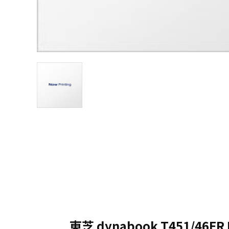
東芝 dynabook T451/46ER 