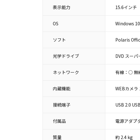
表示能力
15.6インチ
OS
Windows 10
ソフト
Polaris Of
光学ドライブ
DVD スー
ネットワーク
有線：○ 無
内蔵機能
WEBカメラ
接続端子
USB 2.0 
付属品
電源アダプタ
質量
約 2.4 kg