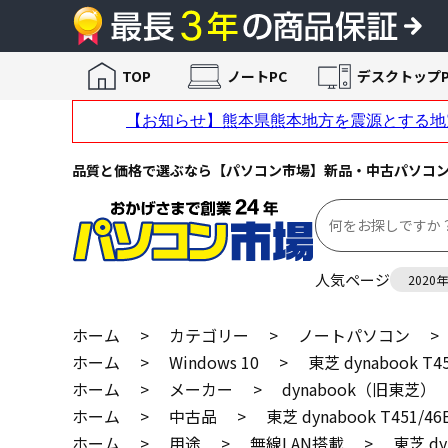
TOP
ノートPC
デスクトップP
品質と価格で選ぶなら【パソコン市場】新品・中古パソコ
人気ページ
2020
ホーム
>
カテゴリー
>
ノートパソコン
>
ホーム
>
Windows 10
>
東芝 dynabook T45
ホーム
>
メーカー
>
dynabook（旧東芝）
ホーム
>
中古品
>
東芝 dynabook T451/46
ホーム
>
用途
>
無線LAN搭載
>
東芝 dy