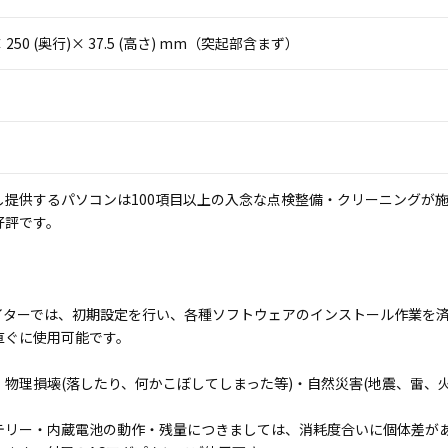
)× 250 (奥行)× 37.5 (高さ) mm（突起部含まず）
し提供するパソコンは100項目以上の入念な点検整備・クリーニングが
好評です。
イターでは、初期設定を行い、各種ソフトウェアのインストール作業を
直ぐに使用可能です。
・物理損壊(落したり、何かこぼしてしまった等)・自然災害(地震、雷、
テリー・内蔵電池の動作・残量につきましては、消耗度合いに個体差が