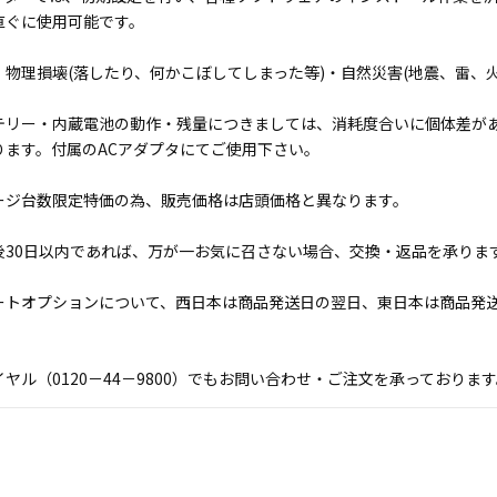
直ぐに使用可能です。
・物理損壊(落したり、何かこぼしてしまった等)・自然災害(地震、雷、
テリー・内蔵電池の動作・残量につきましては、消耗度合いに個体差が
ります。付属のACアダプタにてご使用下さい。
ージ台数限定特価の為、販売価格は店頭価格と異なります。
後30日以内であれば、万が一お気に召さない場合、交換・返品を承りま
ートオプションについて、西日本は商品発送日の翌日、東日本は商品発
ヤル（0120－44－9800）でもお問い合わせ・ご注文を承っており