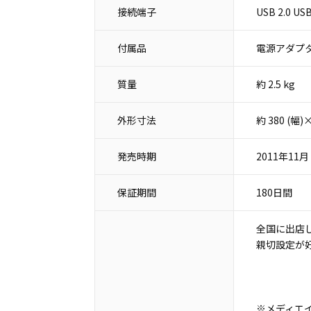
接続端子
USB 2.0 
付属品
電源アダプタ
質量
約 2.5 kg
外形寸法
約 380 (幅
発売時期
2011年11月
保証期間
180日間
全国に出店
親切設定が
※メディエ