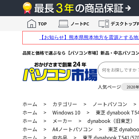
TOP
ノートPC
デスクトップP
品質と価格で選ぶなら【パソコン市場】新品・中古パソコ
人気ページ
2020
ホーム
>
カテゴリー
>
ノートパソコン
>
ホーム
>
Windows 10
>
東芝 dynabook 
ホーム
>
メーカー
>
dynabook（旧東芝）
ホーム
>
A4ノートパソコン
>
東芝 dynab
ホーム
>
中古品
>
東芝 dynabook T541