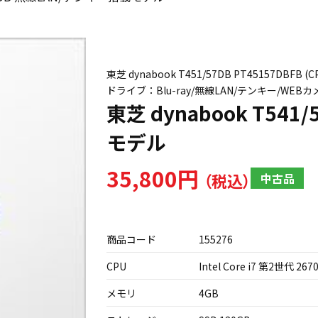
東芝 dynabook T451/57DB PT45157DBFB (
ドライブ：Blu-ray/無線LAN/テンキー/WEB
東芝 dynabook T54
モデル
35,800円
中古品
商品コード
155276
CPU
Intel Core i7 第2世代 267
メモリ
4GB