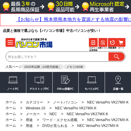
品質と価格で選ぶなら【パソコン市場】中古パソコンが安い！
ログイン
比較リスト
閲覧履歴
カート
会員登録
人気ページ
2020年以降（10世代前後）
メモリ16GB
ノートPC
デスクトップPC
Office搭載PC
モバイルPC
店舗一覧
ホーム
>
>
>
カテゴリー
ノートパソコン
NEC VersaPro VK27MX-K
ホーム
>
>
Windows 10
NEC VersaPro VK27MX-K
ホーム
>
>
>
メーカー
NEC
NEC VersaPro VK27MX-K
ホーム
>
>
>
用途
ワード・エクセル搭載
NEC VersaPro VK27MX-K
ホーム
>
>
>
用途
DVDが見られる
NEC VersaPro VK27MX-K