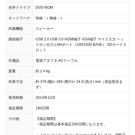
光学ドライブ
DVD-ROM
ネットワーク
有線：○ 無線：○
内蔵機能
スピーカー
接続端子
USB 2.0 USB 3.0 HDMI端子 VGA端子 マイク入力 ヘッ
ドホン出力 LANポート（100/1000 BASE） SDカードス
ロット
付属品
電源アダプタ ACケーブル
質量
約 2.4 kg
外形寸法
約 378 (幅)× 266 (奥行)× 34.9 (高さ) mm（突起部含ま
ず）
発売時期
2014年10月
保証期間
180日間
その他
【保証期間】
・保証期間は基本保証180日間になります。
・ノートパソコンのバッテリーにつきましては、消耗品