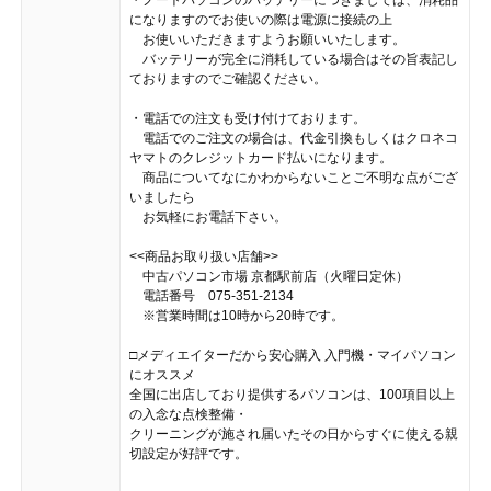
になりますのでお使いの際は電源に接続の上
お使いいただきますようお願いいたします。
バッテリーが完全に消耗している場合はその旨表記し
ておりますのでご確認ください。
・電話での注文も受け付けております。
電話でのご注文の場合は、代金引換もしくはクロネコ
ヤマトのクレジットカード払いになります。
商品についてなにかわからないことご不明な点がござ
いましたら
お気軽にお電話下さい。
<<商品お取り扱い店舗>>
中古パソコン市場 京都駅前店（火曜日定休）
電話番号 075-351-2134
※営業時間は10時から20時です。
□メディエイターだから安心購入 入門機・マイパソコン
にオススメ
全国に出店しており提供するパソコンは、100項目以上
の入念な点検整備・
クリーニングが施され届いたその日からすぐに使える親
切設定が好評です。