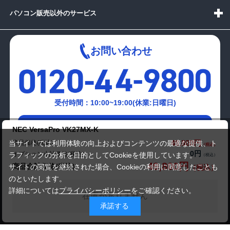
パソコン販売以外のサービス
お問い合わせ
受付時間：10:00~19:00(休業:日曜日)
メールでの
NEC VersaPro VK27MX-K
お問い合わせはこちら
49,800円
商品価格(税込)
当サイトでは利用体験の向上およびコンテンツの最適な提供、ト
0円
オプション小計価格(税込)
ラフィックの分析を目的としてCookieを使用しています。
49,800円
商品合計価格(税込)
サイトの閲覧を継続された場合、Cookieの利用に同意したことも
のといたします。
詳細については
プライバシーポリシー
をご確認ください。
在庫がありません
承諾する
Copyright(c)2024 mediator Co., Ltd. ALL Rights Reserved