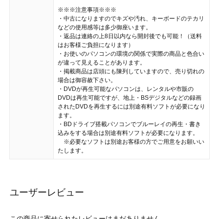
※※※注意事項※※※
・中古になりますのでキズや汚れ、キーボードのテカリ
などの使用感等は多少御座います。
・返品は連絡の上8日以内なら開封後でも可能！（送料
はお客様ご負担になります）
・お使いのパソコンの環境の関係で実際の商品と色合い
が違って見えることがあります。
・掲載商品は店頭にも陳列していますので、売り切れの
場合は御容赦下さい。
・DVDが再生可能なパソコンは、レンタルや市販の
DVDは再生可能ですが、地上・BSデジタルなどの録画
されたDVDを再生するには別途有料ソフトが必要になり
ます。
・BDドライブ搭載パソコンでブルーレイの再生・書き
込みをする場合は別途有料ソフトが必要になります。
※必要なソフトは別途お客様の方でご用意をお願いい
たします。
ユーザーレビュー
この商品に寄せられたレビューはまだありません。