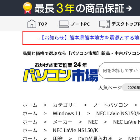
TOP
ノートPC
デスクトップP
品質と価格で選ぶなら【パソコン市場】新品・中古パソコ
人気ページ
2020
ホーム
>
カテゴリー
>
ノートパソコン
>
ホーム
>
Windows 11
>
NEC LaVie NS150/
ホーム
>
メーカー
>
NEC
>
NEC LaVie 
ホーム
>
NEC LaVie NS150/K
ホーム
>
用途
>
DVDが見られる
>
NEC 