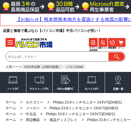
品質と価格で選ぶなら【パソコン市場】中古パソコンが安い！
ログイン
比較リスト
閲覧履歴
カート
会員登録
人気ページ
2020年以降（10世代前後）
メモリ16GB
ノートPC
デスクトップPC
Office搭載PC
モバイルPC
店舗一覧
ホーム
>
>
カテゴリー
Philips 23.8インチモニター 243V7QDAB/11
ホーム
>
>
メーカー
Philips 23.8インチモニター 243V7QDAB/11
ホーム
>
>
中古品
Philips 23.8インチモニター 243V7QDAB/11
ホーム
>
>
>
周辺機器
液晶ディスプレイ
Philips 23.8インチモニター 