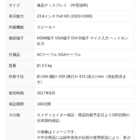
サイズ
液晶ディスプレイ (中型送料)
表示能力
23.8インチ Full HD (1920×1080)
内蔵機能
スピーカー
接続端子
HDMI端子 VGA端子 DVI-D端子 マイク入力 ヘッドホン
出力
付属品
ACケーブル VGAケーブル
質量
約 3.5 kg
外形寸法
約 540 (幅)× 209 (奥行)× 415 (高さ) mm（突起部含ま
ず）
発売時期
2017年8月
保証期間
180日間
その他
※メディエイター保証：商品到着予定日より180日間の
日本国内保証。
※画像はイメージです。
※中古商品には経年劣化や以前の使用状況により、多少