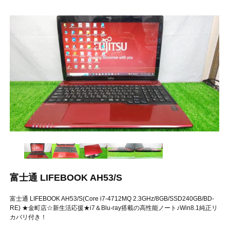
富士通 LIFEBOOK AH53/S
富士通 LIFEBOOK AH53/S(Core i7-4712MQ 2.3GHz/8GB/SSD240GB/BD-
RE) ★金町店☆新生活応援★i7＆Blu-ray搭載の高性能ノート♪Win8.1純正リ
カバリ付き！