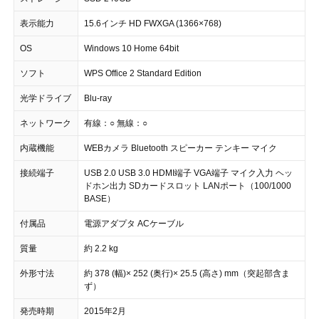
表示能力
15.6インチ HD FWXGA (1366×768)
OS
Windows 10 Home 64bit
ソフト
WPS Office 2 Standard Edition
光学ドライブ
Blu-ray
ネットワーク
有線：○ 無線：○
内蔵機能
WEBカメラ Bluetooth スピーカー テンキー マイク
接続端子
USB 2.0 USB 3.0 HDMI端子 VGA端子 マイク入力 ヘッ
ドホン出力 SDカードスロット LANポート（100/1000
BASE）
付属品
電源アダプタ ACケーブル
質量
約 2.2 kg
外形寸法
約 378 (幅)× 252 (奥行)× 25.5 (高さ) mm（突起部含ま
ず）
発売時期
2015年2月