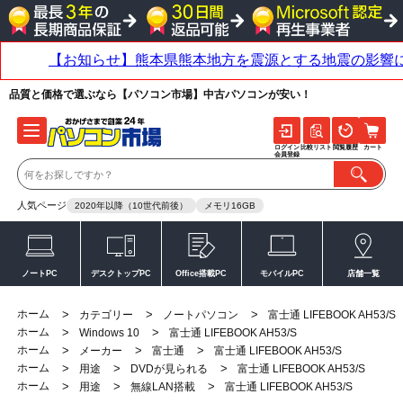
品質と価格で選ぶなら【パソコン市場】中古パソコンが安い！
ログイン
比較リスト
閲覧履歴
カート
会員登録
人気ページ
2020年以降（10世代前後）
メモリ16GB
ノートPC
デスクトップPC
Office搭載PC
モバイルPC
店舗一覧
ホーム
>
>
>
カテゴリー
ノートパソコン
富士通 LIFEBOOK AH53/S
ホーム
>
>
Windows 10
富士通 LIFEBOOK AH53/S
ホーム
>
>
>
メーカー
富士通
富士通 LIFEBOOK AH53/S
ホーム
>
>
>
用途
DVDが見られる
富士通 LIFEBOOK AH53/S
ホーム
>
>
>
用途
無線LAN搭載
富士通 LIFEBOOK AH53/S