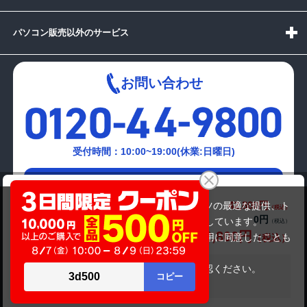
パソコン販売以外のサービス
お問い合わせ
受付時間：10:00~19:00(休業:日曜日)
メールでの
富士通 LIFEBOOK AH53/S
お問い合わせはこちら
42,800円
商品価格(税込)
当サイトでは利用体験の向上およびコンテンツの最適な提供、ト
0円
オプション小計価格(税込)
ラフィックの分析を目的としてCookieを使用しています。
42,800円
商品合計価格(税込)
サイトの閲覧を継続された場合、Cookieの利用に同意したことも
のといたします。
詳細については
プライバシーポリシー
をご確認ください。
在庫がありません
承諾する
Copyright(c)2024 mediator Co., Ltd. ALL Rights Reserved