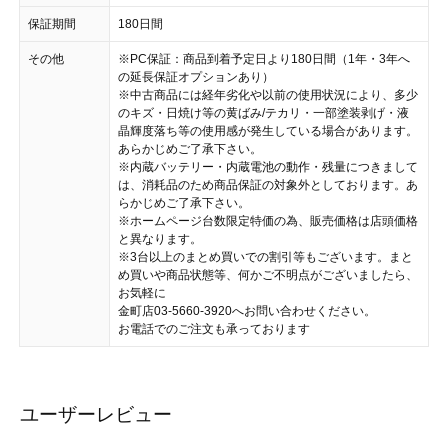
保証期間
180日間
その他
※PC保証：商品到着予定日より180日間（1年・3年へ
の延長保証オプションあり）
※中古商品には経年劣化や以前の使用状況により、多少
のキズ・日焼け等の黄ばみ/テカリ・一部塗装剥げ・液
晶輝度落ち等の使用感が発生している場合があります。
あらかじめご了承下さい。
※内蔵バッテリー・内蔵電池の動作・残量につきまして
は、消耗品のため商品保証の対象外としております。あ
らかじめご了承下さい。
※ホームページ台数限定特価の為、販売価格は店頭価格
と異なります。
※3台以上のまとめ買いでの割引等もございます。まと
め買いや商品状態等、何かご不明点がございましたら、
お気軽に
金町店03-5660-3920へお問い合わせください。
お電話でのご注文も承っております
ユーザーレビュー