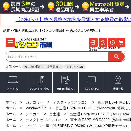
品質と価格で選ぶなら【パソコン市場】中古パソコンが安い！
ログイン
比較リスト
閲覧履歴
カート
会員登録
人気ページ
2020年以降（10世代前後）
メモリ16GB
ノートPC
デスクトップPC
Office搭載PC
モバイルPC
店舗一覧
ホーム
>
>
>
カテゴリー
デスクトップパソコン
富士通 ESPRIMO D
ホーム
>
>
Windows XP
富士通 ESPRIMO D3290（WindowsXP搭載
ホーム
>
>
>
メーカー
富士通
富士通 ESPRIMO D3290（Window
ホーム
>
>
デスクトップパソコン
富士通 ESPRIMO D3290（Window
ホーム
>
>
中古品
富士通 ESPRIMO D3290（WindowsXP搭載モデル）