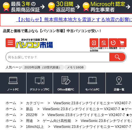
品質と価格で選ぶなら【パソコン市場】中古パソコンが安い！
ログイン
比較リスト
閲覧履歴
カート
会員登録
人気ページ
2020年以降（10世代前後）
メモリ16GB
ノートPC
デスクトップPC
Office搭載PC
モバイルPC
店舗一覧
ホーム
>
>
カテゴリー
ViewSonic 23.8インチワイドモニター VX2
ホーム
>
>
新品
ViewSonic 23.8インチワイドモニター VX2407-
ホーム
>
>
2022年
ViewSonic 23.8インチワイドモニター VX240
ホーム
>
>
>
用途
ゲーム向け高性能
ViewSonic 23.8インチワ
ホーム
>
>
16inch以上
ViewSonic 23.8インチワイドモニター VX2