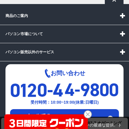
商品のご案内
パソコン市場について
パソコン販売以外のサービス
お問い合わせ
受付時間：10:00~19:00(休業:日曜日)
メールでの
お問い合わせはこちら
ViewSonic 23.8インチワイドモニター VX2407-7 ★ゲーミング
当サイトでは利用体験の向上およびコンテンツの最適な提供、ト
対応フルHD液晶・スピーカー内臓