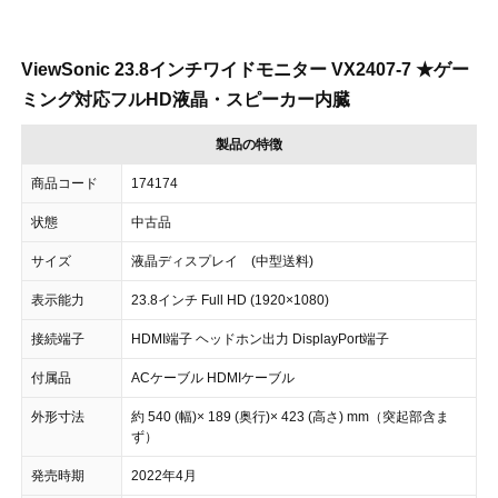
ViewSonic 23.8インチワイドモニター VX2407-7 ★ゲー
ミング対応フルHD液晶・スピーカー内臓
製品の特徴
商品コード
174174
状態
中古品
サイズ
液晶ディスプレイ (中型送料)
表示能力
23.8インチ Full HD (1920×1080)
接続端子
HDMI端子 ヘッドホン出力 DisplayPort端子
付属品
ACケーブル HDMIケーブル
外形寸法
約 540 (幅)× 189 (奥行)× 423 (高さ) mm（突起部含ま
ず）
発売時期
2022年4月