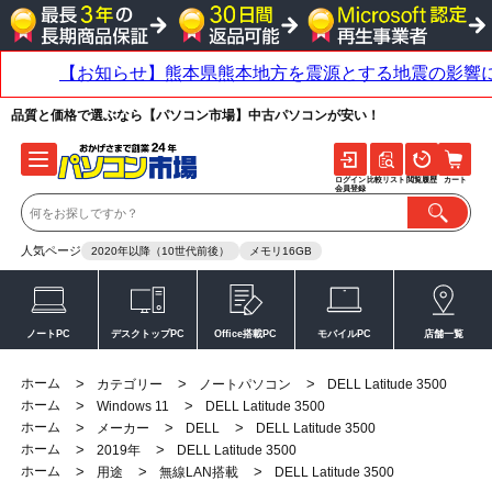
品質と価格で選ぶなら【パソコン市場】中古パソコンが安い！
ログイン
比較リスト
閲覧履歴
カート
会員登録
人気ページ
2020年以降（10世代前後）
メモリ16GB
ノートPC
デスクトップPC
Office搭載PC
モバイルPC
店舗一覧
ホーム
>
>
>
カテゴリー
ノートパソコン
DELL Latitude 3500
ホーム
>
>
Windows 11
DELL Latitude 3500
ホーム
>
>
>
メーカー
DELL
DELL Latitude 3500
ホーム
>
>
2019年
DELL Latitude 3500
ホーム
>
>
>
用途
無線LAN搭載
DELL Latitude 3500