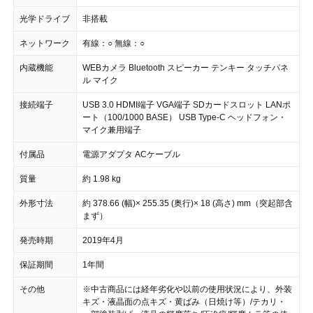
光学ドライブ
非搭載
ネットワーク
有線：○ 無線：○
内蔵機能
WEBカメラ Bluetooth スピーカー テンキー タッチパネ
ル マイク
接続端子
USB 3.0 HDMI端子 VGA端子 SDカードスロット LANポ
ート（100/1000 BASE） USB Type-C ヘッドフォン・
マイク兼用端子
付属品
電源アダプタ ACケーブル
質量
約 1.98 kg
外形寸法
約 378.66 (幅)× 255.35 (奥行)× 18 (高さ) mm（突起部含
まず）
発売時期
2019年4月
保証期間
1年間
その他
※中古商品には経年劣化や以前の使用状況により、外装
キズ・液晶面の点キズ・黄ばみ（日焼け等）/テカリ・