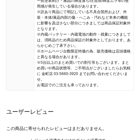
一部塗装剥げ・液晶の輝度落ち/圧迫痕/輝度ムラ等の使
用感が発生している場合があります。
※訳あり商品にて明記している不具合箇所および、外
装・本体/液晶内部の傷・へこみ・汚れなど本来の機能
に影響を及ぼさない部分につきましては商品保証対象外
となります。
※内蔵バッテリー・内蔵電池の動作・残量につきまして
は、消耗品のため商品保証の対象外としております。あ
らかじめご了承下さい。
※ホームページ台数限定特価の為、販売価格は店頭価格
と異なる場合があります。
※5台以上のまとめ買いでの割引等もございます。まと
め買いや商品状態等、ご不明点がございましたらお気軽
に 金町店 03-5660-3920 までお問い合わせくださいま
せ。
お電話でのご注文も承っております。
ユーザーレビュー
この商品に寄せられたレビューはまだありません。