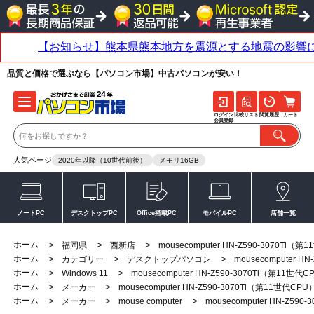
品質と価格で選ぶなら【パソコン市場】中古パソコンが安い！
ログイン
比較リスト
閲覧履歴
カート
会員登録
人気ページ
2020年以降（10世代前後）
メモリ16GB
ノートPC
デスクトップPC
Office搭載PC
モバイルPC
店舗一覧
ホーム
>
>
>
福岡県
西新店
mousecomputer HN-Z590-3070Ti（
ホーム
>
>
>
カテゴリー
デスクトップパソコン
mousecomputer H
ホーム
>
>
Windows 11
mousecomputer HN-Z590-3070Ti（第11世代C
ホーム
>
>
メーカー
mousecomputer HN-Z590-3070Ti（第11世代CPU
ホーム
>
>
>
メーカー
mouse computer
mousecomputer HN-Z59