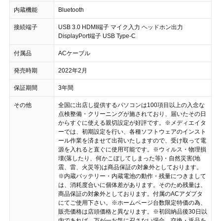
内蔵機能
Bluetooth
接続端子
USB 3.0 HDMI端子 マイク入力 ヘッドホン出力
DisplayPort端子 USB Type-C
付属品
ACケーブル
発売時期
2022年2月
保証期間
3年間
その他
全国に出店し提供するパソコンは100項目以上の入念な
点検整備・クリーニングが施されており、届いたその日
からすぐに使える親切設定が好評です。 ※メディエイタ
ーでは、初期設定を行い、各種ソフトウェアのインスト
ール作業を済ませて出荷いたしますので、受け取って電
源を入れると直ぐに使用可能です。 ※ウィルス・物理損
壊(落したり、何かこぼしてしまった等)・自然災害(地
震、雷、火災等)は商品保証の対象外としております。
※内蔵バッテリー・内蔵電池の動作・残量につきまして
は、消耗度合いに個体差があります。そのため残量は、
商品保証の対象外としております。付属のACアダプタ
にてご使用下さい。 ※ホームページ台数限定特価の為、
販売価格は店頭価格と異なります。 ※初回納品後30日以
内であれば、万が一お気に召さない場合、交換・返品を