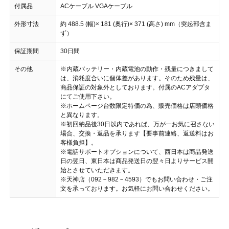
付属品
ACケーブル VGAケーブル
外形寸法
約 488.5 (幅)× 181 (奥行)× 371 (高さ) mm（突起部含ま
ず）
保証期間
30日間
その他
※内蔵バッテリー・内蔵電池の動作・残量につきまして
は、消耗度合いに個体差があります。そのため残量は、
商品保証の対象外としております。付属のACアダプタ
にてご使用下さい。
※ホームページ台数限定特価の為、販売価格は店頭価格
と異なります。
※初回納品後30日以内であれば、万が一お気に召さない
場合、交換・返品を承ります【要事前連絡、返送料はお
客様負担】。
※電話サポートオプションについて、西日本は商品発送
日の翌日、東日本は商品発送日の翌々日よりサービス開
始とさせていただきます。
※天神店（092－982－4593）でもお問い合わせ・ご注
文を承っております。お気軽にお問い合わせください。