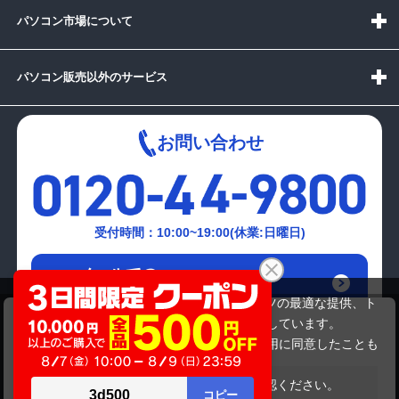
パソコン市場について
パソコン販売以外のサービス
お問い合わせ
受付時間：10:00~19:00(休業:日曜日)
メールでの
お問い合わせはこちら
当サイトでは利用体験の向上およびコンテンツの最適な提供、ト
HP ProDisplay P224
ラフィックの分析を目的としてCookieを使用しています。
6,980円
商品価格
サイトの閲覧を継続された場合、Cookieの利用に同意したことも
のといたします。
詳細については
プライバシーポリシー
をご確認ください。
在庫がありません