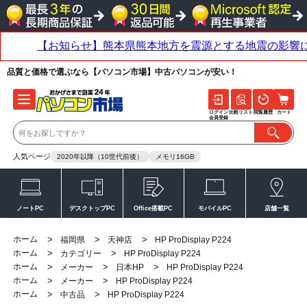
品質と価格で選ぶなら【パソコン市場】中古パソコンが安い！
ログイン
比較リスト
閲覧履歴
カート
会員登録
人気ページ
2020年以降（10世代前後）
メモリ16GB
ノートPC
デスクトップPC
Office搭載PC
モバイルPC
店舗一覧
ホーム
>
>
>
福岡県
天神店
HP ProDisplay P224
ホーム
>
>
カテゴリー
HP ProDisplay P224
ホーム
>
>
>
メーカー
日本HP
HP ProDisplay P224
ホーム
>
>
メーカー
HP ProDisplay P224
ホーム
>
>
中古品
HP ProDisplay P224