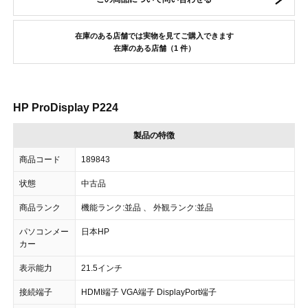
在庫のある店舗では実物を見てご購入できます
在庫のある店舗（1 件）
HP ProDisplay P224
製品の特徴
商品コード
189843
状態
中古品
商品ランク
機能ランク:並品 、 外観ランク:並品
パソコンメー
日本HP
カー
表示能力
21.5インチ
接続端子
HDMI端子 VGA端子 DisplayPort端子