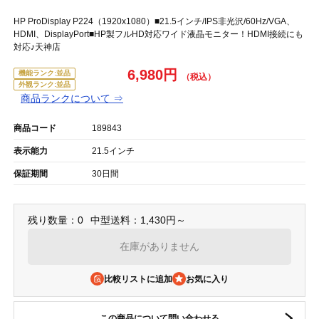
HP ProDisplay P224（1920x1080）■21.5インチ/IPS非光沢/60Hz/VGA、
HDMI、DisplayPort■HP製フルHD対応ワイド液晶モニター！HDMI接続にも
対応♪天神店
6,980円
機能ランク:並品
外観ランク:並品
商品ランクについて ⇒
商品コード
189843
表示能力
21.5インチ
保証期間
30日間
残り数量：0
中型送料：1,430円～
在庫がありません
比較リストに追加
この商品について問い合わせる