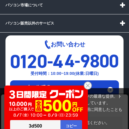
パソコン市場について
パソコン販売以外のサービス
お問い合わせ
受付時間：10:00~19:00(休業:日曜日)
メールでの
お問い合わせはこちら
当サイトでは利用体験の向上およびコンテンツの最適な提供、ト
バルク NT用メモリ 8GB DDR4
ラフィックの分析を目的としてCookieを使用しています。
1,099,999円
商品価格
サイトの閲覧を継続された場合、Cookieの利用に同意したことも
のといたします。
詳細については
プライバシーポリシー
をご確認ください。
在庫がありません