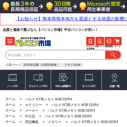
品質と価格で選ぶなら【パソコン市場】中古パソコンが安い！
ログイン
比較リスト
閲覧履歴
カート
会員登録
人気ページ
2020年以降（10世代前後）
メモリ16GB
ノートPC
デスクトップPC
Office搭載PC
モバイルPC
店舗一覧
ホーム
>
バルク NT用メモリ 8GB DDR4
ホーム
>
>
カテゴリー
バルク NT用メモリ 8GB DDR4
ホーム
>
>
メーカー
バルク NT用メモリ 8GB DDR4
ホーム
>
>
中古品
バルク NT用メモリ 8GB DDR4
ホーム
>
>
>
周辺機器
メモリー
バルク NT用メモリ 8GB DDR4