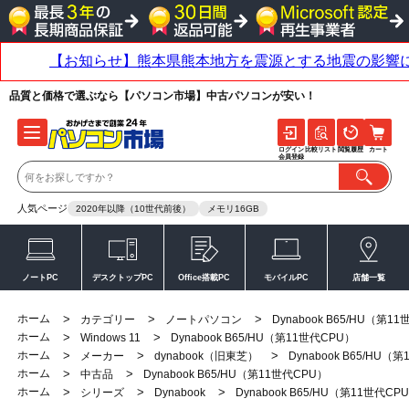
品質と価格で選ぶなら【パソコン市場】中古パソコンが安い！
ログイン
比較リスト
閲覧履歴
カート
会員登録
人気ページ
2020年以降（10世代前後）
メモリ16GB
ノートPC
デスクトップPC
Office搭載PC
モバイルPC
店舗一覧
ホーム
>
>
>
カテゴリー
ノートパソコン
Dynabook B65/HU（第1
ホーム
>
>
Windows 11
Dynabook B65/HU（第11世代CPU）
ホーム
>
>
>
メーカー
dynabook（旧東芝）
Dynabook B65/HU（
ホーム
>
>
中古品
Dynabook B65/HU（第11世代CPU）
ホーム
>
>
>
シリーズ
Dynabook
Dynabook B65/HU（第11世代CP