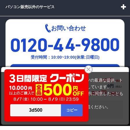
パソコン販売以外のサービス
お問い合わせ
受付時間：10:00~19:00(休業:日曜日)
メールでの
Dynabook B65/HU（第11世代CPU）
お問い合わせはこちら
44,800円
商品価格(税込)
当サイトでは利用体験の向上およびコンテンツの最適な提供、ト
52,800円
0円
オプション小計価格(税込)
ラフィックの分析を目的としてCookieを使用しています。
44,800円
商品合計価格(税込)
サイトの閲覧を継続された場合、Cookieの利用に同意したことも
のといたします。
詳細については
プライバシーポリシー
をご確認ください。
在庫がありません
承諾する
Copyright(c)2024 mediator Co., Ltd. ALL Rights Reserved