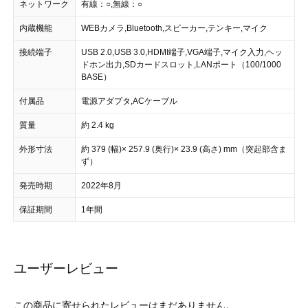
ネットワーク
有線：○,無線：○
内蔵機能
WEBカメラ,Bluetooth,スピーカー,テンキー,マイク
接続端子
USB 2.0,USB 3.0,HDMI端子,VGA端子,マイク入力,ヘッ
ドホン出力,SDカードスロット,LANポート（100/1000
BASE）
付属品
電源アダプタ,ACケーブル
質量
約 2.4 kg
外形寸法
約 379 (幅)× 257.9 (奥行)× 23.9 (高さ) mm（突起部含ま
ず）
発売時期
2022年8月
保証期間
1年間
ユーザーレビュー
この商品に寄せられたレビューはまだありません。