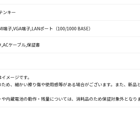
テンキー
HDMI端子,VGA端子,LANポート（100/1000 BASE）
,ACケーブル,保証書
はイメージです。
のため、細かい擦り傷や使用感等がある場合がございます。また、新品
ーや内蔵電池の動作・残量については、消耗品のため保証対象外となり