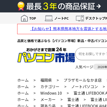
TOP
ノートPC
デスクトップP
品質と価格で選ぶなら【パソコン市場】新品・中古パソコ
人気ページ
2020
ホーム
>
福岡県
>
プラザモールなかま店
ホーム
>
カテゴリー
>
ノートパソコン
>
ホーム
>
Windows 10
>
富士通 LIFEBOOK
ホーム
>
メーカー
>
富士通
>
富士通 LI
ホーム
>
訳あり品
>
富士通 LIFEBOOK A