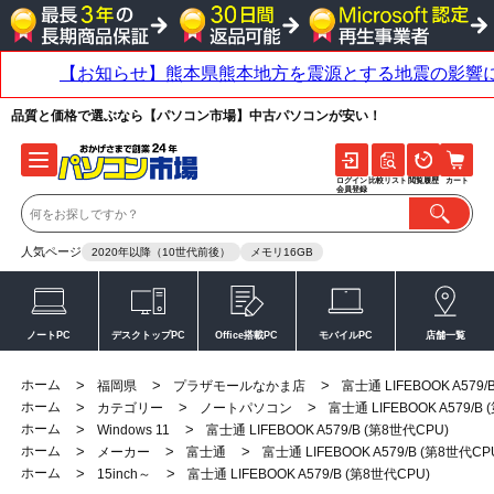
品質と価格で選ぶなら【パソコン市場】中古パソコンが安い！
ログイン
比較リスト
閲覧履歴
カート
会員登録
人気ページ
2020年以降（10世代前後）
メモリ16GB
ノートPC
デスクトップPC
Office搭載PC
モバイルPC
店舗一覧
ホーム
>
>
>
福岡県
プラザモールなかま店
富士通 LIFEBOOK A579/
ホーム
>
>
>
カテゴリー
ノートパソコン
富士通 LIFEBOOK A579/B
ホーム
>
>
Windows 11
富士通 LIFEBOOK A579/B (第8世代CPU)
ホーム
>
>
>
メーカー
富士通
富士通 LIFEBOOK A579/B (第8世代CP
ホーム
>
>
15inch～
富士通 LIFEBOOK A579/B (第8世代CPU)