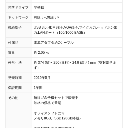
光学ドライブ
非搭載
ネットワーク
有線：○,無線：×
接続端子
USB 3.0,HDMI端子,VGA端子,マイク入力,ヘッドホン出
力,LANポート（100/1000 BASE）
付属品
電源アダプタ,ACケーブル
質量
約 2.05 kg
外形寸法
約 374 (幅)× 250 (奥行)× 24.9 (高さ) mm（突起部含ま
ず）
発売時期
2019年5月
保証期間
1年間
その他
無線LAN子機セットで販売中！
破格の価格で登場
オフィスソフトに☆
メモリ8GB、SSD128GB搭載♪