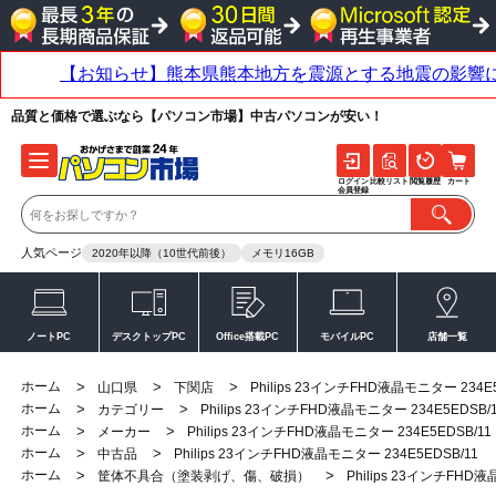
品質と価格で選ぶなら【パソコン市場】中古パソコンが安い！
ログイン
比較リスト
閲覧履歴
カート
会員登録
人気ページ
2020年以降（10世代前後）
メモリ16GB
ノートPC
デスクトップPC
Office搭載PC
モバイルPC
店舗一覧
ホーム
>
>
>
山口県
下関店
Philips 23インチFHD液晶モニター 234E5
ホーム
>
>
カテゴリー
Philips 23インチFHD液晶モニター 234E5EDSB/
ホーム
>
>
メーカー
Philips 23インチFHD液晶モニター 234E5EDSB/11
ホーム
>
>
中古品
Philips 23インチFHD液晶モニター 234E5EDSB/11
ホーム
>
>
筐体不具合（塗装剥げ、傷、破損）
Philips 23インチFHD液