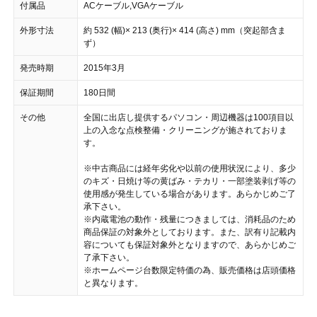
付属品
ACケーブル,VGAケーブル
外形寸法
約 532 (幅)× 213 (奥行)× 414 (高さ) mm（突起部含ま
ず）
発売時期
2015年3月
保証期間
180日間
その他
全国に出店し提供するパソコン・周辺機器は100項目以
上の入念な点検整備・クリーニングが施されておりま
す。
※中古商品には経年劣化や以前の使用状況により、多少
のキズ・日焼け等の黄ばみ・テカリ・一部塗装剥げ等の
使用感が発生している場合があります。あらかじめご了
承下さい。
※内蔵電池の動作・残量につきましては、消耗品のため
商品保証の対象外としております。また、訳有り記載内
容についても保証対象外となりますので、あらかじめご
了承下さい。
※ホームページ台数限定特価の為、販売価格は店頭価格
と異なります。