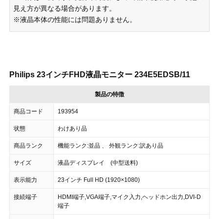
見え方が異なる場合があります。
※液晶本体の性能には問題ありません。
Philips 23インチFHD液晶モニター 234E5EDSB/11
製品の特徴
商品コード
193954
状態
わけあり品
商品ランク
機能ランク:並品 、 外観ランク:訳あり品
サイズ
液晶ディスプレイ (中型送料)
表示能力
23インチ Full HD (1920×1080)
接続端子
HDMI端子,VGA端子,マイク入力,ヘッドホン出力,DVI-D
端子