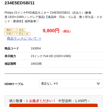
234E5EDSB/11
Philips 23インチFHD液晶モニター 234E5EDSB/11（訳あり）(解像
度:1920×1080/ノングレア液晶)【液晶枠：凹み・ゴム足：数ヶ所欠品・スタ
ンド：擦過痕】福岡倉庫◇
9,800円
機能ランク:並品
外観ランク:訳あり品
商品ランクについて ⇒
商品コード
193954
表示能力
23インチ Full HD (1920×1080)
保証期間
180日間
HDMIケーブル
残り数量：1
お急ぎください！
中型送料：1,430円～