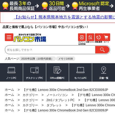
品質と価格で選ぶなら【パソコン市場】中古パソコンが安い！
ログイン
比較リスト
閲覧履歴
カート
会員登録
人気ページ
2020年以降（10世代前後）
メモリ16GB
ノートPC
デスクトップPC
Office搭載PC
モバイルPC
店舗一覧
ホーム
>
【デモ機】Lenovo 300e ChromeBook 2nd Gen 82CE0009JP
ホーム
>
>
>
カテゴリー
ノートパソコン
【デモ機】Lenovo 300e Chr
ホーム
>
>
>
カテゴリー
2in1 / タブレットPC
【デモ機】Lenovo 300e 
ホーム
>
>
>
カテゴリー
タブレット
【デモ機】Lenovo 300e ChromeB
ホーム
>
【デモ機】Lenovo 300e ChromeBook 2nd Gen 82CE0009JP