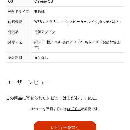
OS
Chrome OS
光学ドライブ
非搭載
内蔵機能
WEBカメラ,Bluetooth,スピーカー,マイク,タッチパネル
付属品
電源アダプタ
外形寸法
約 290 (幅)× 204 (奥行)× 20.35 (高さ) mm（突起部含ま
ず）
保証期間
保証なし
ユーザーレビュー
この商品に寄せられたレビューはまだありません。
レビューを評価するには
ログイン
が必要です。
レビューを書く