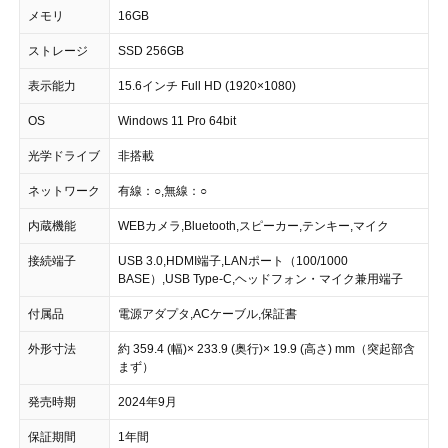
メモリ
16GB
ストレージ
SSD 256GB
表示能力
15.6インチ Full HD (1920×1080)
OS
Windows 11 Pro 64bit
光学ドライブ
非搭載
ネットワーク
有線：○,無線：○
内蔵機能
WEBカメラ,Bluetooth,スピーカー,テンキー,マイク
接続端子
USB 3.0,HDMI端子,LANポート（100/1000
BASE）,USB Type-C,ヘッドフォン・マイク兼用端子
付属品
電源アダプタ,ACケーブル,保証書
外形寸法
約 359.4 (幅)× 233.9 (奥行)× 19.9 (高さ) mm（突起部含
まず）
発売時期
2024年9月
保証期間
1年間