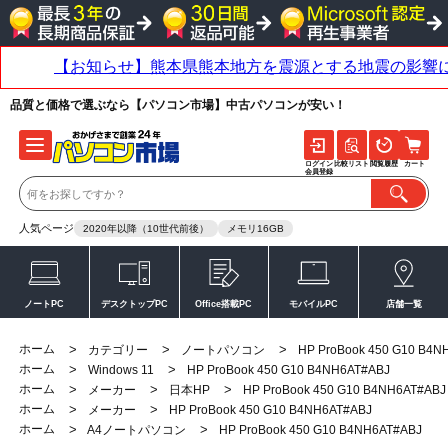
品質と価格で選ぶなら【パソコン市場】中古パソコンが安い！
ログイン
比較リスト
閲覧履歴
カート
会員登録
人気ページ
2020年以降（10世代前後）
メモリ16GB
ノートPC
デスクトップPC
Office搭載PC
モバイルPC
店舗一覧
ホーム
>
>
>
カテゴリー
ノートパソコン
HP ProBook 450 G10 B4N
ホーム
>
>
Windows 11
HP ProBook 450 G10 B4NH6AT#ABJ
ホーム
>
>
>
メーカー
日本HP
HP ProBook 450 G10 B4NH6AT#ABJ
ホーム
>
>
メーカー
HP ProBook 450 G10 B4NH6AT#ABJ
ホーム
>
>
A4ノートパソコン
HP ProBook 450 G10 B4NH6AT#ABJ