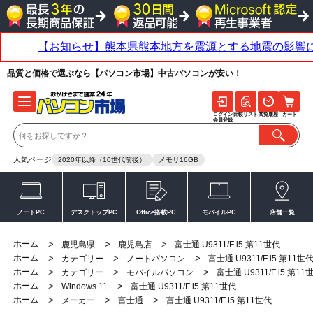
品質と価格で選ぶなら【パソコン市場】中古パソコンが安い！
ログイン
比較リスト
閲覧履歴
カート
会員登録
人気ページ
2020年以降（10世代前後）
メモリ16GB
ノートPC
デスクトップPC
Office搭載PC
モバイルPC
店舗一覧
ホーム
>
>
>
鹿児島県
鹿児島店
富士通 U9311/F i5 第11世代
ホーム
>
>
>
カテゴリー
ノートパソコン
富士通 U9311/F i5 第11世
ホーム
>
>
>
カテゴリー
モバイルパソコン
富士通 U9311/F i5 第11
ホーム
>
>
Windows 11
富士通 U9311/F i5 第11世代
ホーム
>
>
>
メーカー
富士通
富士通 U9311/F i5 第11世代