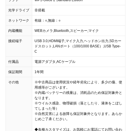
ソフト
WPS Office 2 Standard Edition
光学ドライブ
非搭載
ネットワーク
有線：○,無線：○
内蔵機能
WEBカメラ,Bluetooth,スピーカー,マイク
接続端子
USB 3.0,HDMI端子,マイク入力,ヘッドホン出力,SDカー
ドスロット,LANポート（100/1000 BASE）,USB Type-
C
付属品
電源アダプタ,ACケーブル
保証期間
1年間
その他
※中古商品は使用状況や経年劣化により、多少の傷、使
用感等がございます。
※内蔵バッテリーの残量は、消耗品のため保証対象外と
なります。
※ウイルス感染、物理破損（落としたり、液体をこぼし
てしまった等）
※自然災害による故障も保証対象外となります。あらか
じめご了承ください。
◆各種カスタマイズは、お気軽にお電話にてお問い合わ