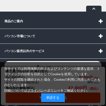
商品のご案内
パソコン市場について
パソコン販売以外のサービス
お問い合わせ
当サイトでは利用体験の向上およびコンテンツの最適な提供、ト
富士通 U9311/F i5 第11世代
ラフィックの分析を目的としてCookieを使用しています。
42,800円
商品価格(税込)
サイトの閲覧を継続された場合、Cookieの利用に同意したことも
0円
オプション小計価格(税込)
のといたします。
42,800円
商品合計価格(税込)
詳細については
プライバシーポリシー
をご確認ください。
受付時間：10:00~19:00(休業:日曜日)
承諾する
カートに入れる
メールでの