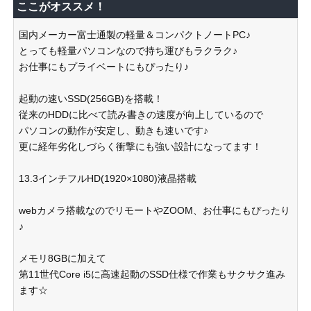
ここがオススメ！
国内メーカー富士通製の軽量＆コンパクトノートPC♪
とっても軽量パソコンなので持ち運びもラクラク♪
お仕事にもプライベートにもぴったり♪
起動の速いSSD(256GB)を搭載！
従来のHDDに比べて読み書きの速度が向上しているので
パソコンの動作が安定し、動きも速いです♪
更に経年劣化しづらく衝撃にも強い設計になってます！
13.3インチフルHD(1920×1080)液晶搭載
webカメラ搭載なのでリモートやZOOM、お仕事にもぴったり
♪
メモリ8GBに加えて
第11世代Core i5に高速起動のSSD仕様で作業もサクサク進み
ます☆