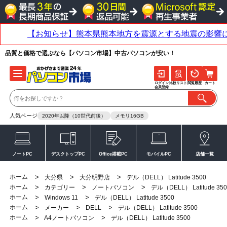
品質と価格で選ぶなら【パソコン市場】中古パソコンが安い！
ログイン
比較リスト
閲覧履歴
カート
会員登録
人気ページ
2020年以降（10世代前後）
メモリ16GB
ノートPC
デスクトップPC
Office搭載PC
モバイルPC
店舗一覧
ホーム
>
>
>
大分県
大分明野店
デル（DELL） Latitude 3500
ホーム
>
>
>
カテゴリー
ノートパソコン
デル（DELL） Latitude 350
ホーム
>
>
Windows 11
デル（DELL） Latitude 3500
ホーム
>
>
>
メーカー
DELL
デル（DELL） Latitude 3500
ホーム
>
>
A4ノートパソコン
デル（DELL） Latitude 3500