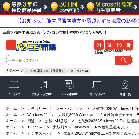
品質と価格で選ぶなら【パソコン市場】中古パソコンが安い！
ログイン
比較リスト
閲覧履歴
カート
会員登録
人気ページ
2020年以降（10世代前後）
メモリ16GB
ノートPC
デスクトップPC
Office搭載PC
モバイルPC
店舗一覧
ホーム
>
>
>
カテゴリー
ノートパソコン
太鼓判2026 Windows 11 P
ホーム
>
>
Windows 11
太鼓判2026 Windows 11 Pro 性能重視モデル FUJ
ホーム
>
>
>
用途
無線LAN搭載
太鼓判2026 Windows 11 Pro 性能重
ホーム
>
>
15inch～
太鼓判2026 Windows 11 Pro 性能重視モデル FUJITS
ホーム
>
>
ビジネスモデル
太鼓判2026 Windows 11 Pro 性能重視モデル F