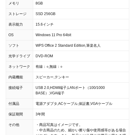
メモリ
8GB
ストレージ
SSD 256GB
表示能力
15.6インチ
OS
Windows 11 Pro 64bit
ソフト
WPS Office 2 Standard Edition,筆楽名人
光学ドライブ
DVD-ROM
ネットワーク
有線：○,無線：○
内蔵機能
スピーカー,テンキー
接続端子
USB 2.0,HDMI端子,LANポート（100/1000
BASE）,VGA端子
付属品
電源アダプタ,ACケーブル,保証書,VGAケーブル
保証期間
3年間
その他
・商品写真はイメージです。
・中古商品のため、細かい擦り傷や使用感等がある場合