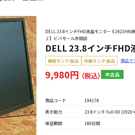
DELL 23.8インチFHD液晶モニター E2422H
♪】ビバモール赤間店
DELL 23.8インチFH
商品ラ
機能ランク:並品
外観ランク:並品
9,980円
中古品
商品コード
194178
表示能力
23.8インチ Full HD (1920
保証期間
180日間