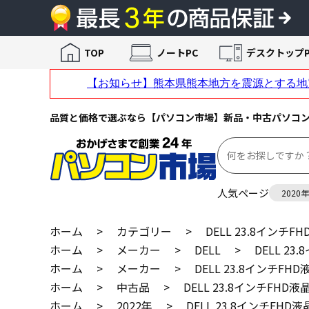
TOP
ノートPC
デスクトップP
品質と価格で選ぶなら【パソコン市場】新品・中古パソコ
人気ページ
2020
ホーム
>
カテゴリー
>
DELL 23.8インチF
ホーム
>
メーカー
>
DELL
>
DELL 23
ホーム
>
メーカー
>
DELL 23.8インチFH
ホーム
>
中古品
>
DELL 23.8インチFHD液
ホーム
>
2022年
>
DELL 23.8インチFHD液