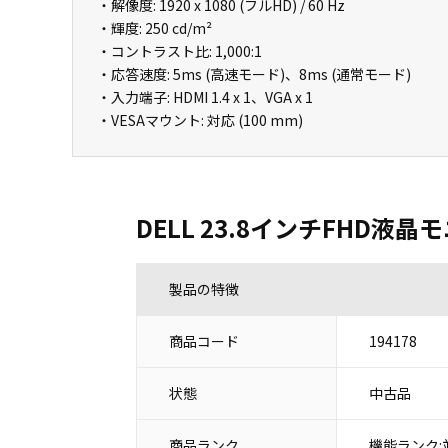
・解像度: 1920 x 1080 (フルHD) / 60 Hz
・輝度: 250 cd/m²
・コントラスト比: 1,000:1
・応答速度: 5ms (高速モード)、8ms (通常モード)
・入力端子: HDMI 1.4 x 1、VGA x 1
・VESAマウント: 対応 (100 mm)
DELL 23.8インチFHD液晶モ
製品の特徴
商品コード
194178
状態
中古品
商品ランク
機能ランク: