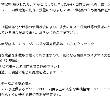
・物理損壊(落したり、何かこぼしてしまった等)・自然災害(地震、雷、
テリー・内蔵電池の動作・残量につきましては、消耗品のため商品保証
には経年劣化や以前の使用状況により、多少のキズ・日焼け等の黄ばみ/
している場合があります。あらかじめご了承下さい。
ル赤間店ホームページ、お得な販売商品はこちらをクリック☆
得な商品を多数取り揃えておりますので、気になる商品やカスタマイズ
-62-5506』！
場 ビバモール赤間店までご連絡下さい！！
用途、ご要望に応じた提案を致します！！
イターだから安心購入
しており提供するパソコンは100項目以上の入念な点検整備・クリーニ
日からすぐに使える親切設定が好評です。