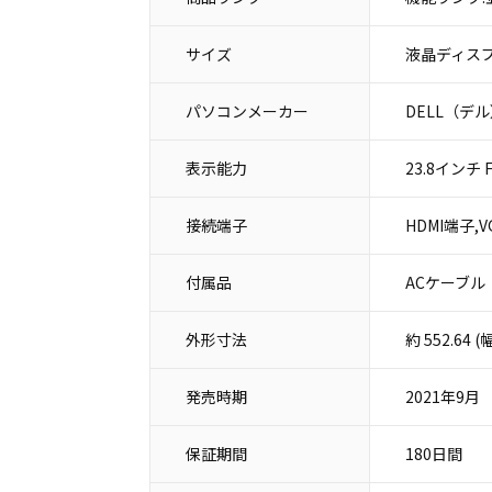
サイズ
液晶ディスプ
パソコンメーカー
DELL（デ
表示能力
23.8インチ Fu
接続端子
HDMI端子,
付属品
ACケーブル
外形寸法
約 552.64 
発売時期
2021年9月
保証期間
180日間