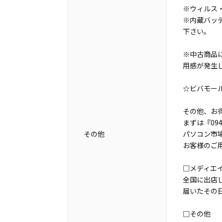
※ウィルス
※内蔵バッ
下さい。
※中古商品
用感が発生
☆ビバモー
その他、お
まずは『0940
その他
パソコン市
お客様のご
□メディエ
全国に出店
届いたその
□その他