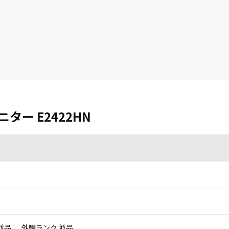
ニター E2422HN
並品 、 外観ランク:並品