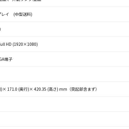
レイ (中型送料)
ル）
ll HD (1920×1080)
VGA端子
(幅)× 171.0 (奥行)× 420.35 (高さ) mm（突起部含まず）