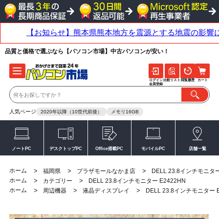
品質と価格で選ぶなら【パソコン市場】中古パソコンが安い！
ログイン
比較リスト
閲覧履歴
カート
会員登録
人気ページ
2020年以降（10世代前後）
メモリ16GB
ノートPC
デスクトップPC
Office搭載PC
モバイルPC
店舗一覧
ホーム
>
>
>
福岡県
プラザモールなかま店
DELL 23.8インチモニター
ホーム
>
>
カテゴリー
DELL 23.8インチモニター E2422HN
ホーム
>
>
>
周辺機器
液晶ディスプレイ
DELL 23.8インチモニター E