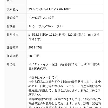
カー
表示能力
23.8インチ Full HD (1920×1080)
接続端子
HDMI端子,VGA端子
付属品
ACケーブル,VGAケーブル
外形寸法
約 552.64 (幅)× 171.0 (奥行)× 420.35 (高さ) mm（突起
部含まず）
発売時期
2013年5月
保証期間
180日間
その他
※メディエイター保証：商品到着予定日より180日間の
日本国内保証。
※画像はイメージです。
※中古商品には経年劣化や以前の使用状況により、多少
のキズ・日焼け等の黄ばみ・テカリ・一部塗装剥げ等の
使用感が発生している場合があります。あらかじめご了
承下さい。
※内蔵電池の動作・残量につきましては、消耗品のため
商品保証の対象外としております。また、訳有り記載内
容についても保証対象外となりますので、あらかじめご