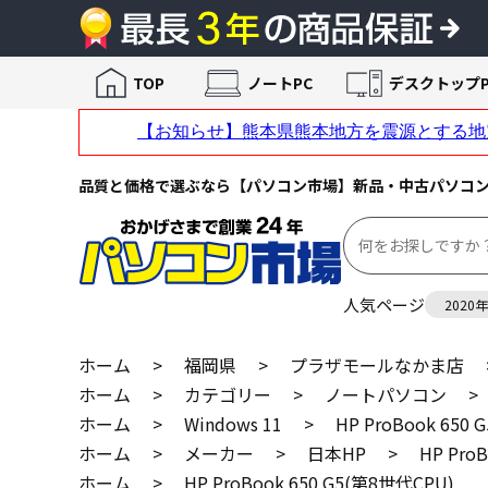
TOP
ノートPC
デスクトップP
品質と価格で選ぶなら【パソコン市場】新品・中古パソコ
人気ページ
2020
ホーム
>
福岡県
>
プラザモールなかま店
ホーム
>
カテゴリー
>
ノートパソコン
>
ホーム
>
Windows 11
>
HP ProBook 650
ホーム
>
メーカー
>
日本HP
>
HP Pro
ホーム
>
HP ProBook 650 G5(第8世代CPU)