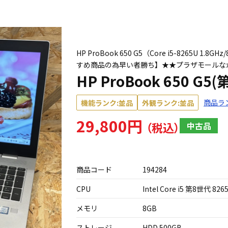
HP ProBook 650 G5（Core i5-8265U
すめ商品の為早い者勝ち】★★プラザモールな
HP ProBook 650 G5
商品ラ
機能ランク:並品
外観ランク:並品
29,800円
中古品
商品コード
194284
CPU
Intel Core i5 第8世代 826
メモリ
8GB
ストレージ
HDD 500GB