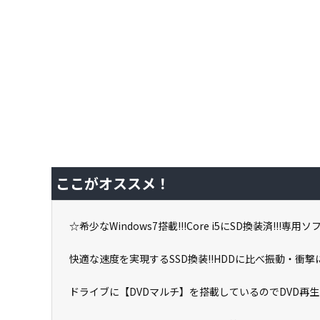
ここがオススメ！
☆希少なWindows7搭載!!!Core i5にSD換装済!!
快適な速度を実現するSSD換装!!HDDに比べ振動・衝撃に
ドライブに【DVDマルチ】を搭載しているのでDVD再