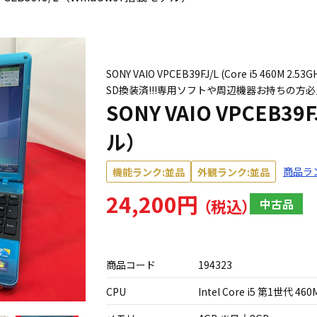
SONY VAIO VPCEB39FJ/L (Core i5 460M 2
SD換装済!!!専用ソフトや周辺機器お持ちの方必
SONY VAIO VPCEB3
ル）
商品ラ
機能ランク:並品
外観ランク:並品
24,200円
中古品
商品コード
194323
CPU
Intel Core i5 第1世代 460