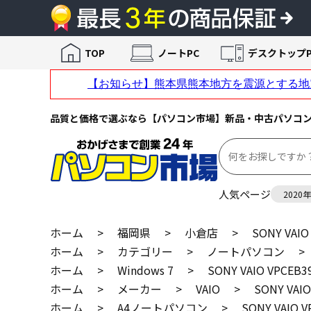
TOP
ノートPC
デスクトップP
品質と価格で選ぶなら【パソコン市場】新品・中古パソコ
人気ページ
2020
ホーム
>
福岡県
>
小倉店
>
SONY VAI
ホーム
>
カテゴリー
>
ノートパソコン
>
ホーム
>
Windows 7
>
SONY VAIO VPCE
ホーム
>
メーカー
>
VAIO
>
SONY VA
ホーム
>
A4ノートパソコン
>
SONY VAIO