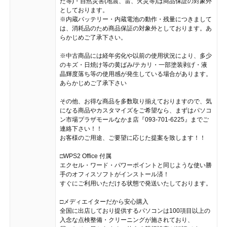
た等)・自然災害(地震、雷、火災等)は商品保証の対象外
としております。
※内蔵バッテリー・内蔵電池の動作・残量につきまして
は、消耗品のため商品保証の対象外としております。あ
らかじめご了承下さい。
※中古商品には経年劣化や以前の使用状況により、多少
のキズ・日焼け等の黄ばみ/テカリ・一部塗装剥げ・液
晶輝度落ち等の使用感が発生している場合があります。
あらかじめご了承下さい
その他、お得な商品を多数取り揃えておりますので、気
になる商品やカスタマイズをご希望なら、まずはパソコ
ン市場プラザモールなかま店『093-701-6225』までご
連絡下さい！！
お客様のご用途、ご要望に応じた提案を致します！！
□WPS2 Office 付属
エクセル・ワード・パワーポイントと同じような使い勝
手のオフィスソフトがインストール済！
すぐにご利用いただける状態で発送いたしております。
□メディエイターだから安心購入
全国に出店しており提供するパソコンは100項目以上の
入念な点検整備・クリーニングが施されており、