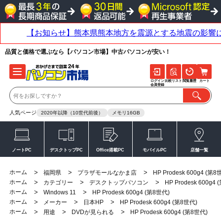
品質と価格で選ぶなら【パソコン市場】中古パソコンが安い！
ログイン
比較リスト
閲覧履歴
カート
会員登録
人気ページ
2020年以降（10世代前後）
メモリ16GB
ノートPC
デスクトップPC
Office搭載PC
モバイルPC
店舗一覧
ホーム
>
>
>
福岡県
プラザモールなかま店
HP Prodesk 600g4 (第8
ホーム
>
>
>
カテゴリー
デスクトップパソコン
HP Prodesk 600g4
ホーム
>
>
Windows 11
HP Prodesk 600g4 (第8世代)
ホーム
>
>
>
メーカー
日本HP
HP Prodesk 600g4 (第8世代)
ホーム
>
>
>
用途
DVDが見られる
HP Prodesk 600g4 (第8世代)