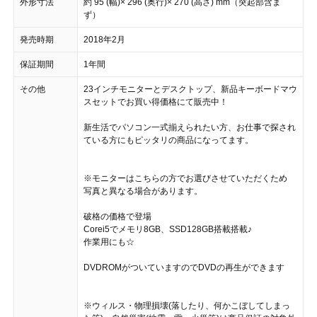
外形寸法
約 95 (幅)× 296 (奥行)× 270 (高さ) mm（突起部含ま
ず）
発売時期
2018年2月
保証期間
1年間
その他
23インチモニターとデスクトップ、新品キーボードマウ
スセットでお買い得価格にて販売中！
新生活でパソコン一式揃えられたい方、お仕事で探され
ている方にもピッタリの商品になってます。
※モニターはこちらの方でお選びさせていただくため
写真と異なる場合があります。
破格の価格で登場
Corei5でメモリ8GB、SSD128GB搭載搭載♪
作業用にも☆
DVDROMがついていますのでDVDの再生ができます
※ウィルス・物理損壊(落したり、何かこぼしてしまっ